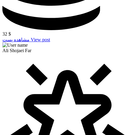
32
$
View post
مشاهده پست
Ali Shojaei Far