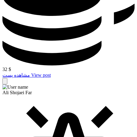
32
$
View post
مشاهده پست
Ali Shojaei Far