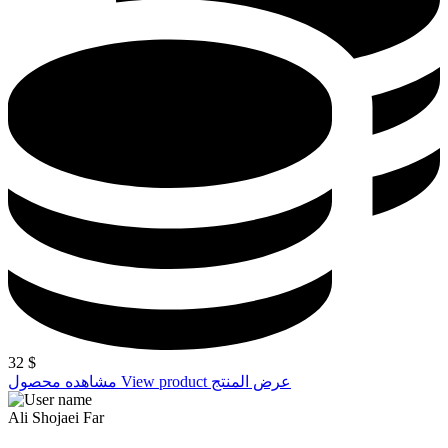
32
$
عرض المنتج
View product
مشاهده محصول
Ali Shojaei Far