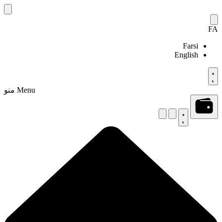
Skip
to
content
FA
Farsi
English
Menu
منو