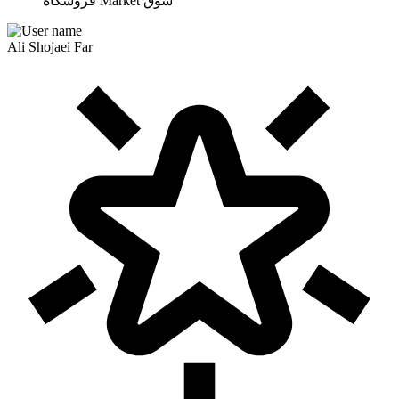
سوق
Market
فروشگاه
Ali Shojaei Far