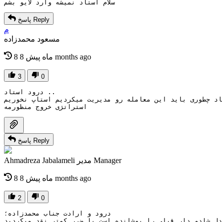
سلام استاد نمیشه وارد لایو بشم
Reply
پاسخ
م
مسعود محمدزاده
8 months ago
8 ماه پیش
3
0
درود استاد ..

اد چطوری باید این معامله رو مدیریت میکردیم استاپ نخوریم 
استراتژی خروج منظورمه
Reply
پاسخ
Manager
مدیر
Ahmadreza Jabalameli
8 months ago
8 ماه پیش
2
0
درود و ارادت جناب محمدزاده؛

ل شادو دار قبلی را پوشانده است با ضرر کمتر نقد میکردید.