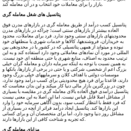
بازار را برای معاملات خود انتخاب و در آن معامله کند.
پتانسیل­ های شغل معامله­ گری
پتانسیل کسب درآمد از طریق معامله­ گری در بازارهای مدرن فوق
العاده بیشتر از بازارهای سنتی است؛ چراکه در بازارهای مدرن
محدودیت­های بازارهای سنتی وجود ندارد. فرد برای معاملات، محدود
به خریداران، فروشنده­ها، کالاها و خدمات شهری یا منطقه­ای خود
نبوده و می­تواند از همه­ی پتانسیلی که در کشور یا در محدوده­ی بین
المللی در مورد آن نمادهای معاملاتی وجود دارد استفاده کند و به این
ترتیب محدود به اصناف، منابع شهری یا حتی منطقه­ ای خود نیست.
به همین نسبت با توجه به اینکه سرمایه­ داران و معامله­ گران خیلی
بزرگ اعم از شخصی، شرکتی و یا حتی در برخی از بازارها، بانکها و
موسسات دولتی با اهداف کلان و سرمایه­های خیلی بزرگ وجود
دارند، قاعدتا برای فرد هیچ محدودیتی برای کسب درآمد وجود ندارد،
چون در بزرگترین بازار مالی دنیا کار می­کند و این بدان معناست که
پتانسیل درآمدی فوق العاده بالای معامله­ گری در مقایسه با بسیاری
از مشاغل اصلا قابل قیاس نیست. اما این اصلا به این معنی نیست
که فرد فقط با انتظار کسب سود، بدون آگاهی سرمایه خود را وارد
این بازارها کند. پتانسیل ایجاد درآمد فراتر از آنچه در بسیاری از
مشاغل روز دنیا وجود دارد، اما برای متخصصان آن و برای کسانی
که تجربه و شناخت کافی از این بازارها دارند.
مزایای معامله­ گری