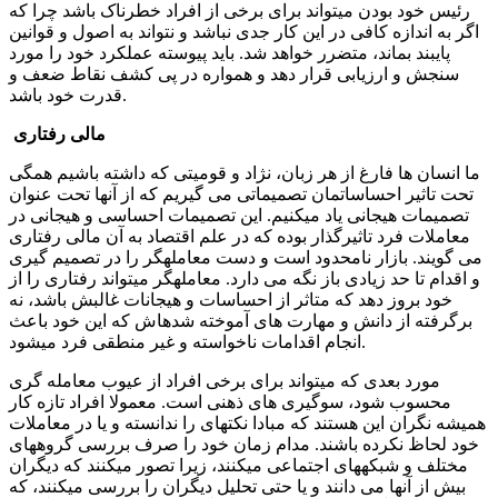
رئیس خود بودن می­تواند برای برخی از افراد خطرناک باشد چرا که
اگر به اندازه کافی در این کار جدی نباشد و نتواند به اصول و قوانین
پایبند بماند، متضرر خواهد شد.
باید پیوسته عملکرد خود را مورد
سنجش و ارزیابی قرار دهد و همواره در پی کشف نقاط ضعف و
قدرت خود باشد.
مالی رفتاری
ما انسان ها فارغ از هر زبان، نژاد و قومیتی که داشته باشیم همگی
تحت تاثیر احساساتمان تصمیماتی می گیریم که از آنها تحت عنوان
تصمیمات هیجانی یاد می­کنیم. این تصمیمات احساسی و هیجانی در
معاملات فرد تاثیرگذار بوده که در علم اقتصاد به آن مالی رفتاری
می گویند. بازار نامحدود است و دست معامله­گر را در تصمیم گیری
و اقدام تا حد زیادی باز نگه می دارد. معامله­گر می­تواند رفتاری را از
خود بروز دهد که متاثر از احساسات و هیجانات غالبش باشد، نه
برگرفته از دانش و مهارت های آموخته شده­اش که این خود باعث
انجام اقدامات ناخواسته و غیر منطقی فرد می­شود.
مورد بعدی که می­تواند برای برخی افراد از عیوب معامله گری
محسوب شود، سوگیری های ذهنی است. معمولا افراد تازه کار
همیشه نگران این هستند که مبادا نکته­ای را ندانسته و یا در معاملات
خود لحاظ نکرده­ باشند. مدام زمان خود را صرف بررسی گروه­های
مختلف و شبکه­های اجتماعی می­کنند، زیرا تصور می­کنند که دیگران
بیش از آنها می دانند و یا حتی تحلیل دیگران را بررسی میکنند، که