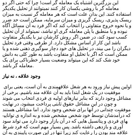
این بزرگترین اشتباه یک معامله گر است! چرا که حتی اگر دو
معامله گر با روشی یکسان کار کنند نمی­توانند از تحلیل یکدیگر
استفاده کنند. این بدان علت است که هر معامله گر نسبت به میزان
ریسک پذیری، ریسک گریزی و میزان سرمایه، ممکن است حد ضرر
و یا نحوه خروج متفاوتی را انتخاب کند که اگر فرد به آن مسائل آگاه
نبوده و یا منطبق با پلن معامله گری او نباشد، نمیتواند از آن تحلیل
کسب سود کند، در ضمن اگر روش کارشان نیز با یکدیگر متفاوت
باشد این کار از اساس مشکل دارد.
از طرفی وقتی فرد تحلیل
دیگران را می بیند، در تحلیل های خود دچار سوگیری ذهنی شده و یا
ممکن است که اگر با تحلیل او متفاوت باشد به طور کلی به دانش
خود شک کند که این می­تواند وضعیت بسیار خطرناکی برای یک
معامله گر باشد.
وجود علاقه ، نه نیاز
اولین پیش نیاز ورود به هر شغل علاقه­مندی به آن است، یعنی برای
موفقیت در یک شغل ابتدا باید به آن علاقه ­مند باشیم. برخی از
مشاغل وجود دارند که بنابر نیازهای اولیه­­ ی فردی انتخاب می شوند
و چون در این مشاغل حقوق ثابتی پرداخت می­شود، در نهایت
موفقیت چندانی در آنها برای شخص وجود ندارد. اما مشاغلی هستند
که درآمدشان توسط خود شخص مشخص شده و به اندازه­ ی توانایی­
های فردی و پتانسیل هایی که در آن بازار وجود دارد می تواند سود
آوری و بازدهی داشته باشد. پس بسیار مهم است که فرد شرط
علاقه مند بودن را رعایت کند زیرا تنها در این صورت پایبندی به آن