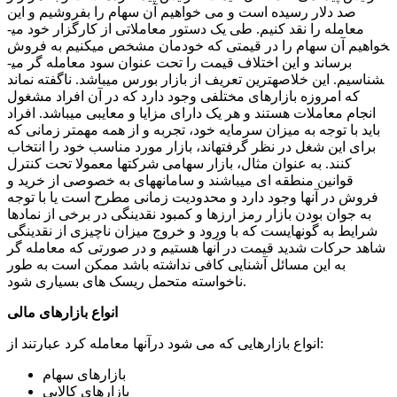
صد دلار رسیده است و می خواهیم آن سهام را بفروشیم و این
معامله را نقد کنیم. طی یک دستور معاملاتی از کارگزار خود می­
خواهیم آن سهام را در قیمتی که خودمان مشخص می­کنیم به فروش
برساند و این اختلاف قیمت را تحت عنوان سود معامله گر می­
شناسیم. این خلاصه­ترین تعریف از بازار بورس می­باشد.
ناگفته نماند
که امروزه بازارهای مختلفی وجود دارد که در آن افراد مشغول
انجام معاملات هستند و هر یک دارای مزایا و معایبی می­باشد. افراد
باید با توجه به میزان سرمایه خود، تجربه و از همه مهمتر زمانی که
برای این شغل در نظر گرفته­اند، بازار مورد مناسب خود را انتخاب
کنند.
به عنوان مثال، بازار سهامی شرکتها معمولا تحت کنترل
قوانین منطقه ای می­باشند و سامانه­های به خصوصی از خرید و
فروش در آنها وجود دارد و محدودیت زمانی مطرح است
یا با توجه
به جوان بودن بازار رمز ارزها و کمبود نقدینگی در برخی از نمادها
شرایط به گونه­ایست که با ورود و خروج میزان ناچیزی از نقدینگی
شاهد حرکات شدید قیمت در آنها هستیم و در صورتی که معامله گر
به این مسائل آشنایی کافی نداشته باشد ممکن است به طور
ناخواسته متحمل ریسک های بسیاری شود.
انواع بازارهای مالی
انواع بازارهایی که می شود درآنها معامله کرد عبارتند از:
بازارهای سهام
بازارهای کالایی