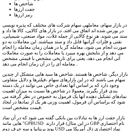
شاخص ها
جفت ارزها
رمز ارزها
در بازار سهام، معامله­ی سهام شرکت های مختلف که پذیره نویسی
در بورس شده اند اتفاق می افتد. در بازار های کالایی، کالا ها داد و
ستد می شوند. هر نوع کالایی از جمله غلات، مواد صنعتی، شیمیایی،
نفتی و فلزات گرانبها قابل داد و ستد می­باشند. این معاملات به دو
صورت انجام می شود، معامله گر یا در همان زمان معامله را انجام
می دهد و از نتایجش بهره می­برد یا معاملات را به صورت معاملات
آتی انجام می دهد، یعنی برای تاریخی مشخص با قیمتی مشخص
معامله ای را در آن زمان انجام می دهد .
بازار دیگر، شاخص ها هستند. شاخص ها سبد هایی متشکل از چندین
سهام می باشند که در این بازارهای سهام ،فیلترها و دلایل متفاوتی
وجود دارد که بر اساس آنها تعدادی خاص می توانند در یک دسته
بندی قرار بگیرند. معمولا در شاخص ها نسبت به میزان اهمیت
نمادهای تشکیل دهنده آنها یک فرمول به خصوص در نظر گرفته می
شود که براساس آن فرمول، اهمیت وزنی هر یک از نمادها در ایجاد
قیمت مشخص است.
بازار جفت ارز ها به تبادلات بین بانکی گفته می شود که در آن نماد
هایی مانند "GPBUSD قرار دارند (در این مثال GBP نام اختصاری
پوند بریتانیا و سه حرف دوم USD نماد اختصاری دلار آمریکا می