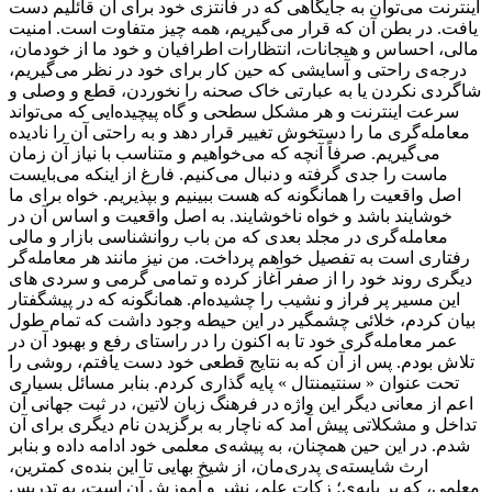
اینترنت می‌توان به جایگاهی که در فانتزی خود برای آن قائلیم دست
یافت. در بطن آن که قرار می‌گیریم، همه چیز متفاوت است. امنیت
مالی، احساس و هیجانات، انتظارات اطرافیان و خود ما از خودمان،
درجه‌ی راحتی و آسایشی که حین کار برای خود در نظر می‌گیریم،
شاگردی نکردن یا به عبارتی خاک صحنه را نخوردن، قطع و وصلی و
سرعت اینترنت و هر مشکل سطحی و گاه پیچیده‌ایی که می‌تواند
معامله‌گری ما را دستخوش تغییر قرار دهد و به راحتی آن را نادیده
می‌گیریم. صرفاً آنچه که می‌خواهیم و متناسب با نیاز آن زمان
ماست را جدی گرفته و دنبال می‌کنیم. فارغ از اینکه می‌بایست
اصل واقعیت را همانگونه که هست ببینیم و بپذیریم. خواه برای ما
خوشایند باشد و خواه ناخوشایند. به اصل واقعیت و اساس آن در
معامله‌گری در مجلد بعدی که من باب روانشناسی بازار و مالی
رفتاری است به تفصیل خواهم پرداخت. من نیز مانند هر معامله‌گر
دیگری روند خود را از صفر آغاز کرده و تمامی گرمی و سردی های
این مسیر پر فراز و نشیب را چشیده‌ام. همانگونه که در پیشگفتار
بیان کردم، خلائی چشمگیر در این حیطه وجود داشت که تمام طول
عمر معامله‌گری خود تا به اکنون را در راستای رفع و بهبود آن در
تلاش بودم. پس از آن که به نتایج قطعی خود دست یافتم، روشی را
تحت عنوان « سنتیمنتال » پایه گذاری کردم. بنابر مسائل بسیاری
اعم از معانی دیگر این واژه در فرهنگ زبان لاتین، در ثبت جهانی آن
تداخل و مشکلاتی پیش آمد که ناچار به برگزیدن نام دیگری برای آن
شدم. در این حین همچنان، به پیشه‌ی معلمی خود ادامه داده و بنابر
ارث شایسته‌ی پدری‌مان، از شیخ بهایی تا این بنده‌ی کمترین،
معلمی، که بر پایه‌ی؛ زکات علم، نشر و آموزش آن است، به تدریس