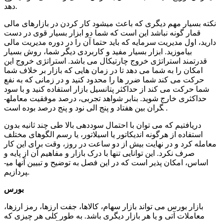
دهد.
نکته بسیار مهم دیگری که باعث می­شود کار کردن در بازارهای مالی
قمار گونه نباشد این است که شما دو ابزار بسیار قوی در دست
دارید، اول مدیریت سرمایه که باید حتما آن را در دوره مدیریت مالی
بیاموزید. ابزار بسیار مفید و کاربردی دیگر شما، روش بسیار
قدرتمند استراتژی خروج چارتیکال می باشد. استراتژی خروج این
امکان را به شما می دهد تا در زمان هایی که بازار بر خلاف شما
حرکت می کند شما ضرر ها را محدود کنید و در زمانی که به نفع
شما حرکت می کند از حداکثر پتانسیل بازار استفاده کنید و با سود
حداکثری خارج شوید. بنابر شواهد تجربی، درصد موفقیت معامله­
گران بین هفتاد و پنج الی نود و پنج درصد بوده است .
دریافتیم که می توان با احتمال سوددهی بالا طی چند ثانیه بدون
استفاده از هرگونه اندیکاتور یا اسیلاتور، یا رسم الگوهای مختلف
معامله کرد و در نهایت بیش از دو ساعت در روز، وقت برای این کار
صرف نکرد. این توانایی تنها با درک بازار و مفاهیم آن از پایه و
اساس، امکان پذیر است که در این فصل به توضیح و تبیین آنها می­
پردازیم.
بورس
بازار بورس می تواند بازار سهام، کالاها، جفت ارزها، رمز ارزها،
معاملات آتی و یا هر بازار دیگری باشد. به طور کلی هر چیزی که