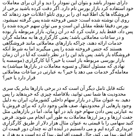
دارای نمودار باشد و بتوان این نمودار را دید و از آن برای معاملات
خود استفاده کرد بازار بورس نام دارد. اگر دقت کرده باشید برخی از
فروشگاه ها یک اطلاعیه ای را بر روی تابلو اعلانات خود زده­اند که
روی آن نوشته شده است: جنس فروخته شده پس گرفته نمی­شود،
بورس دقیقا نقطه مقابل این است و می توان سهم خریده شده را
پس داد، فقط باید رعایت کرد که در آن زمان، بازار مربوطه باز بوده
و در ساعات معاملاتی باشد؛ یعنی کارگزاری ها به معامله گران
خدمات ارائه دهند، چراکه بازارهای معاملاتی مانند فروشگاهی
هستند که جنس فروخته شده را پس می­گیرند اما به شرط آنکه
فروشگاه باز باشد. پس باید این را در نظر داشت که آیا در آن زمان
بازار بورسی مربوطه باز است یا خیر؟ آیا کارگزاری (موسسه یا
نهادی که مسئول انتقال و تسویه معاملات در بازارها می­باشد) به
معامله‌گر خدمات می دهد یا خیر؟ به عبارتی در ساعات معاملاتی
قرار دارد یا خیر؟
نکته قابل تامل دیگر آن است که در برخی بازارها بنابر یک سری
محدودیت ها شما نمی توانید، بلافاصله چیزی که خریده­اید را پس
دهید. به عنوان مثال در بازار سهام داخلی کشورمان، ایران به دلیل
وجود پاره­ایی از محدودیت­ها، صف هایی وجود دارد که برای فروش یا
به عبارتی پس دادن سهام خود باید در آنها ماند، اما در بازارهایی مثل
جفت ارزها و رمز ارزها معاملات به طور آنی انجام می شوند. فرض
کنید سهامی را با قیمتی به عنوان مثال هزار دلار از طریق کارگزاری
خریداری کرده ایم و می دانستیم در آینده ای نه چندان دور قیمت آن
افزایش پیدا می کند، حال قیمت افزایش پیدا کرده است و به هزار و