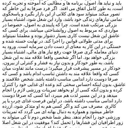
باید و نباید ها، اصول، برنامه ها و مطالبی که آموخته و تجربه کرده
است، به طور کامل اتفاق می افتد. اگر فرد صرفا به این خاطر که
تصور می­کند می­تواند سود های کلانی از این بازار بگیرد و پاسخگوی
تمامی نیازهای زندگی خود باشد، وارد این شغل شود، اشتباه بسیار
بزرگی مرتکب شده است. چرا که پایبندی به اصول، خصوصا در
مواردی که مربوط به اصول روانشناختی می­باشد، برای کسی که
عاشق این شغل نیست کاری بسیار دشوار بوده و مطمئنا نمیتواند
برای مدتی طولانی قوانین را اجرا کند. در نهایت خسته شده و
خستگی در این کار به معنای از دست دادن سرمایه است. ورود به
دنیای معامله­ گری صرفا جهت رفع نیاز های مالی، اشتباه بسیار
بزرگی خواهد بود. اما اگر شخصی واقعا علاقه مند به این شغل
باشد، به طور خودکار و بدون نیاز به فشار و کنترلی از بیرون،
خودکار در مسیر پیشرفت قرار می­گیرد؛ درست مانند تفاوت میان
کسی که واقعا علاقه مند به داشتن تناسب اندام باشد و کسی که
صرفا دوست دارد اندامی مناسب داشته باشد. شخص علاقمند و
عاشق، بدون اینکه احساس سختی کند وعده ای غذایی خود را کنترل
کرده و بدون آنکه کسی از او بخواهد تمرینات ورزشی لازم را انجام
می­دهد و در این مسیر لذت هم می­برد، اما کسی که صرفا دوست
دارد اندامی مناسب داشته باشد، در اولین فرصت غذای چرب یا پر
کالری مصرف می­ کند و اگر کسی هم به او متذکر شود، آزرده
خاطر می­شود و همواره به دنبال بهانه ای می گردد که تمرینات
ورزشی خود را انجام ندهد. بنظر شما شخص دوم تا کی میتواند به
زور اطرافیان این فشارها را تحمل کند؟ موفقیت در این شغل اصلا
چیز عجیب و غریبی نیست که فقط افراد خاصی از نظر ضریب