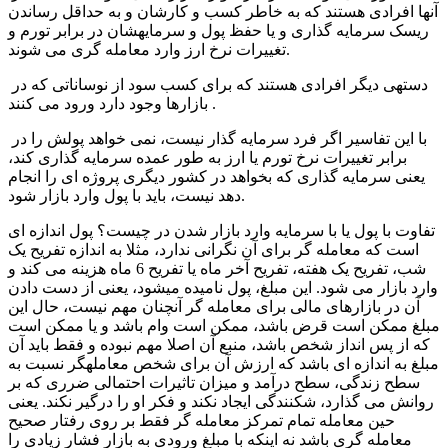
آنها افرادی هستند که به خاطر کسب و کارشان و به حداقل رساندن
ریسک سرمایه گذاری و یا حفظ پول و سرمایه­شان در برابر تورم و
تغییرات نرخ ارز وارد معامله گری می شوند.
دسته­ی دیگر افرادی هستند که برای کسب سود از نوساناتی که در
بازارها وجود دارد ورود می کنند .
با این تفاسیر اگر فرد سرمایه گذار نیست، نمی خواهد پولش را در
برابر تغییرات نرخ تورم یا ارز به طور عمده سرمایه گذاری کند،
یعنی سرمایه گذاری که بخواهد در کشور دیگری پروژه ای را انجام
دهد نیست، باید با پول وارد بازار شود.
تفاوت با پول یا با سرمایه وارد بازار شدن در چیست؟ پول اندازه ای
است که معامله گر برای آن نگرانی ندارد، مثلا به اندازه تفریح یک
شب، تفریح یک هفته، تفریح آخر ماه یا تفریح 6 ماه هزینه می کند و
وارد بازار می شود. این مبلغ، پول نامیده می­شود، یعنی از دست دادن
آن در بازارهای مالی برای معامله گر آنچنان مهم نیست، حال این
مبلغ ممکن است قرض باشد، ممکن است وام باشد و یا ممکن است
که از پس انداز شخص باشد، منبع آن اصلا مهم نبوده و فقط باید آن
مبلغ به اندازه ای باشد که ارزش آن برای شخص معامله­گر نسبت به
سطح زندگی، سطح درآمد و میزان تاثیرات احتمالی ضرری که بر
روانش می گذارد، شکنندگی ایجاد نکند و فکر او را درگیر نکند. یعنی
حین معامله تمام تمرکز معامله گر فقط بر روی رفتار صحیح
معامله گری باشد نه اینکه با مبلغ ورودی به بازار فشار زیادی را