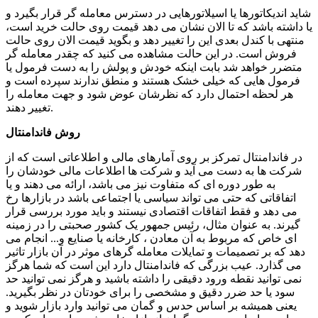
شاید اندیکاتورها یا اسیلاتورهایی در دسترس معامله گر قرار بگیرد و
یا داشته باشد که تا الان نشان می دهد قیمت روی حالت خرید است،
منتهی با کندل بعدی این را تغییر دهد و بگوید قیمت الان روی حالت
فروش است. در این حالت مشاهده می کنید که چقدر معامله گر
متضرر خواهد شد بابت اینکه خودش و پولش را به دست فرمول یا
فرمول هایی که خیلی خشک هستند و منطق ندارند سپرده است و
هر لحظه احتمال دارد که نظرشان عوض شود و جهت معامله را
تغییر دهند.
روش فاندامنتال
در فاندامنتال تمرکز بر روی آمارهای مالی و اطلاعاتی است که از
شرکت ها به دست می آید و شرکت ها اطلاعات مالی خودشان را
به طور دوره ای که متفاوت نیز می باشد، ارائه می دهند و یا
اتفاقاتی که حتی می تواند سیاسی یا اجتماعی باشد در بازارها رخ
می دهد و فقط اتفاقات اقتصادی نیستند و باید مورد بررسی قرار
گیرند. به عنوان مثال، رئیس جمهور یک کشور صحبتی را در زمینه
ای خاص که مربوط به آن معادن ، کارخانه یا صنایع و... انجام می
دهد که بر تصمیمات و تمایلات معامله گرهای موثر در آن بازار تاثیر
می گذارد. عیب بزرگی که فاندامنتال دارد این است که شما هرگز
نمی توانید نقطه ورود دقیقی را داشته باشید و هرگز نمی توانید حد
سود یا حد ضرر دقیق و مشخصی را برای خودتان در نظر بگیرید.
یعنی همیشه بر اساس حدس و گمان می توانید وارد بازار شوید و