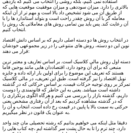
استفاده نمی کنیم، بلکه روشی را انتخاب می کنیم که بازدهی
بالاتری را دارد. میزان سوددهی و میزان موفقیت موقعیت هایی که
از طریق آن می شود تشخیص داد بالا است و مهم تر از آن اینکه
معامله گر با آن روش چقدر راحت است و بتواند استاندارد ها را با
آن رعایت کند. پس باید بین تمامی روش های معاملاتی یک روش را
انتخاب کنیم.
در انتخاب روش ها دو دسته اصلی داریم که بر اساس دانش اقتصاد
نوین این دو دسته، روش های متنوعی را در زیر مجموعه­ی خودشان
قرار می دهند:
دسته اول روش مالی کلاسیک است. بر اساس تعاریف و معتبر ترین
منبعی که برای آن وجود دارد، اقتصاددان هایی مانند یوجین فاما
هستند که تعریف این موضوع را برای اولین بار ارائه داده و جایزه
نوبل اقتصاد را نیز گرفته است. طبق این تعریف، در مالی کلاسیک
تمرکز بر روی توجیه حرکات قیمت، بر اساس حرکاتی که در گذشته
داشته است می­باشد. یعنی به این خاطر که قانونمندی را دوست
داریم، گذشته بازار را بررسی می کنیم و هرگاه الگوی پرتکراری را
که در گذشته مشاهده کردیم که بعد از آن رفتاری مشخص یعنی
حرکتی به سمت بالا یا پایین در قیمت رخ داده است، انتخاب و آن را
به عنوان یک قانون در نظر می­گیریم.
دقیقا مثل اینکه می خواهیم بدانیم که رشته تحصیلی مان چند واحد
دارد، چند ترم را تا به حال پشت سر گذاشته ایم ،چه کتاب هایی را