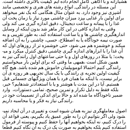
هشیارانه و با آگاهی کامل انجام داده ­ایم کیفیت بالاتری داشته است.
این مسئله در رانندگی, انواع رشته های هنری و تخصصی مانند
آشپزی نیز وجود دارد. به عنوان مثال هنگامی که یک نفر می­خواهد
برای اولین بار غذایی بپزد میزان چاشنی مورد نیاز یا زمان پخت آن
غذا را با پیمانه و ساعت دیجیتال، دقیق اندازه­ گیری می کند ولی
وقتی به اندازه کافی در این کار ماهر شد بدون اینکه از وسایل
اندازه­گیری چاشنی­ ها و یا ساعت استفاده کند، به طور تقریبی و به
صورت نیمه خودآگاه یا به اصطلاح، حسی، چاشنی را به آن اضافه
می­کند و خوشمزه هم می شود، حتی خوشمزه تر از روزهای اول که
آن غذا را با ابزارهای اندازه گیری چاشنی دقیق کنترل می­کرد و می­
پخت؛ یا مثلا در روزهای اول و یا حتی ساعت­های اول رانندگی نیز به
همین شکل است ،همه­ی ما وقتی که برای اولین بار می­خواستیم
رانندگی کنیم احتمالا اتوموبیلمان خاموش هم شده باشد. هیچ گاه
کیفیت اولین تجربه ­ی رانندگی با یک سال تجربه­ی هر روزه­ ی آن
برابر نیست، با اینکه ما همان فرد با همان ویژگی­های جسمانی قبل
هستیم. آیا در این مدت با هوش­تر و یا با استعدادتر شده­ایم؟ خیر،
بلکه فقط به دلیل تکرار و تمرین صحیح، تمامی دستورات، وارد
ضمیر ناخودآگاه ما شده ­اند و حالا برای اندکی از تصمیمات خود در
رانندگی نیاز به فکر و یا محاسبه داریم.
اصول معامله­گری نیز به همان شیوه است و تغییری در آن ایجاد نمی­
شود ولی اگر بتوانیم آن را به طور عمیق یاد بگیریم، یعنی قواعد آن
را درک کنیم، نه اینکه بخواهیم آن­ها را حفظ کنیم و پیوسته از فرمول
استفاده کنیم بلکه بخواهیم به صورت یک درک به آن نگاه کنیم قطعا