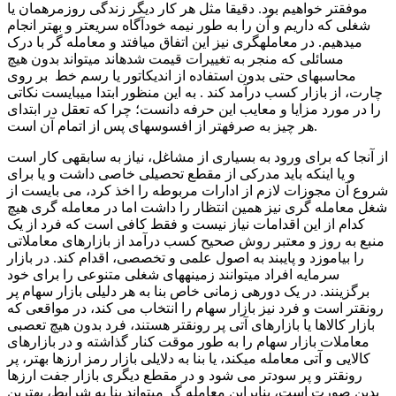
موفق­تر خواهیم بود. دقیقا مثل هر کار دیگر زندگی روزمره­مان یا
شغلی که داریم و آن را به طور نیمه خودآگاه سریع­تر و بهتر انجام
می­دهیم. در معامله­­گری نیز این اتفاق می­افتد و معامله گر با درک
مسائلی که منجر به تغییرات قیمت شده­اند می­تواند بدون هیچ
محاسبه­ای حتی بدون استفاده از اندیکاتور یا رسم خط بر روی
چارت، از بازار کسب درآمد کند . به این منظور ابتدا می­بایست نکاتی
را در مورد مزایا و معایب این حرفه دانست؛ چرا که تعقل در ابتدای
هر چیز به صرفه­تر از افسوس­های پس از اتمام آن است.
از آنجا که برای ورود به بسیاری از مشاغل، نیاز به سابقه­ی کار است
و یا اینکه باید مدرکی از مقطع تحصیلی خاصی داشت و یا برای
شروع آن مجوزات لازم از ادارات مربوطه را اخذ کرد، می ­بایست از
شغل معامله گری نیز همین انتظار را داشت اما در معامله­ گری هیچ
کدام از این اقدامات نیاز نیست و فقط کافی است که فرد از یک
منبع به روز و معتبر روش صحیح کسب درآمد از بازارهای معاملاتی
را بیاموزد و پایبند به اصول علمی و تخصصی، اقدام کند. در بازار
سرمایه افراد می­توانند زمینه­های شغلی متنوعی را برای خود
برگزینند. در یک دوره­ی زمانی خاص بنا به هر دلیلی بازار سهام پر
رونق­تر است و فرد نیز بازار سهام را انتخاب می کند، در مواقعی که
بازار کالاها یا بازارهای آتی پر رونق­تر هستند، فرد بدون هیچ تعصبی
معاملات بازار سهام را به طور موقت کنار گذاشته و در بازارهای
کالایی و آتی معامله می­کند، یا بنا به دلایلی بازار رمز ارزها بهتر، پر
رونق­تر و پر سودتر می شود و در مقطع دیگری بازار جفت ارزها
بدین صورت است، بنابراین معامله­ گر می­تواند بنا به شرایط، بهترین