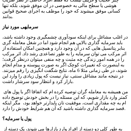
هوشی یا سطح مالی به خصوصی در آن موفق شوند، بلکه تنها
کسانی موفق می­شوند که خود را موظف به اجرای صحیح قوانین
بدانند.
سرمایه­ی مورد نیاز
در اغلب مشاغل برای اینکه سودآوری چشمگیری وجود داشته باشد،
باید سرمایه گذاری بالایی هم انجام شود اما در شغل معامله گری
بنابر پتانسیل هایی که در آن وجود دارد و همچنین امکان استفاده از
اثر مرکب می توان سرمایه را به طور تصاعدی رشد داد.
اثر مرکب
را در همه امور زندگی چه مثبت و چه منفی می­توان درنظر گرفت؛
به اینصورت که تغییرات کوچک اگر به صورت پیوسته و مدام انجام
شوند، در طی زمانی مثلا 6 ماه، نتایج شگفت انگیزی را رقم می­زنند.
در نتیجه مانند مشاغل سنتی، نیاز نیست که پول زیادی را وارد این
بازار کرد و انتظار سود سرشار داشت.
من همیشه به معامله گران توصیه کرده ام که اتفاقا اگر با پول های
کمتر وارد بازار شویم، که این مسئله را در بخش خودش توضیح داده
ام به چه مقداری است، موفقیت تان پایدارتر خواهد بود، مگر اینکه
قصد سرمایه گذاری داشته باشید که آن هم شرایط خودش را دارد.
پول یا سرمایه؟
به طور کلی دو دسته از افراد وارد بازارها می شوند، یک دسته از