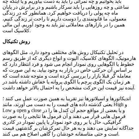
باید بخوانیم و چه نمراتی را باید به دست بیاوریم و یا اینکه چه
ساعتی و چه روزهایی را باید سرکار باشیم و در برابرش در پایان
ماه چه پولی را دریافت خواهیم کرد. همانطور که در زندگی
معمولی، ما قانونمندی را دوست داریم تا راحت تر زندگی کنیم،
همین را در بازارهای معاملاتی نیز باید به وجود آوریم. این مالی
کلاسیک است.
روش تکنیکال
در تحلیل تکنیکال روش های مختلفی وجود دارد، مثل الگوهای
هارمونیک، الگوهای کلاسیک، الیوت و انواع دیگری که از طریق رسم
خطوط یا الگوهایی روی نمودار انجام می شود و فرد انتظار دارد که
بر اساس آن حرکتی خاص در بازار به وجود بیاید. به این صورت که
معامله گر قبلا بازار را بررسی کرده است و متوجه شده است که
هر زمان یک الگوی پرچم یا الگوی پروانه یا خفاش داشته باشد در
آینده نیز قیمت این حرکت مشخص را به احتمال بالاتر خواهد داشت.
اندیکاتورها و اسیلاتورها نیز تقریبا به همین صورت عمل می کنند ؛
یعنی گذشته داده های قیمت را به دست می آورند، مانند High و
Low و open و close و یا بعضی از مواقع حجم آن کندل ها را در
فرمول هایی قرار می دهند و آن فرمول ها نتایجی را به صورت
گرافیکی، حال یا بر روی خود نمودار یا پایین نمودار در کادری
جداگانه نمایش می دهند و به هر حال تمرکزشان بر گذشته­ی قیمت
است و حتی متاسفانه خودشان را گاهی اصلاح هم می کنند.