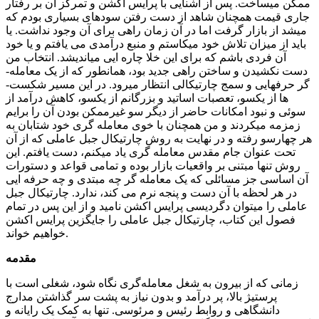
ممکن می­ساخت. پس از آشنایی با پرایس اکشن و تمرکز آن بر رفتار
جاری قیمت همچنان شاهد از دست رفتن سودهای بسیاری بودم که
می­شد از بازار گرفت اما در آن زمان راهی برای آن وجود نداشت. یا
باید از میزان تلاش خود می­کاستم و منبع درآمدی می­ یافتم و یا خود
آن فردی باشم که برای این خلا چاره ­ایی می­اندیشد. انتخاب من
دست نکشیدن و ساختن راهی جدید بود، همانطور که از یک معامله­
گر حرفه­ایی و سمج چارتیکالی انتظار می­رود. در این مسیر شکست­
ها از یکسو، تعصبات اساتید و بزرگانم از یکسو، کاهش درآمد از
سوئی و نبود امکانات حاضر از دیگر سو غیرممکن بودن آن را برایم
زمزمه می­کردند و من همچنان با خوی معامله­ گری خود شتابان به
هر چهارسو رفته و در نهایت به روش چارتیکال جبل عاملی که از آن
تحت عنوان جام مقدس معامله­ گری یاد می­کنم، دست یافتم. این
روش تنها مبتنی بر واقعیات بازار بوده و تمامی قواعد و دستورات
آن اساسی جز مسائلی که یک معامله­ گر چه مبتدی و چه حرفه ­ایی
در هر لحظه با آن دست و پنجه نرم می­ کند، ندارد. چارتیکال جبل
عاملی را می­توان دگردیسی پرایس اکشن نامید و از این پس در تمام
فصول این کتاب، چارتیکال جبل عاملی را جایگزین پرایس اکشن
خواهیم خواند.
مقدمه
زمانی که از بیرون به شغل معامله‌گری نگاه شود، شغلی‌ است با
پرستیژ بالا، پر درآمد و بدون نیاز به پشت سر گذاشتن مدارج
دانشگاهی و روابط رئیس و مرئوسی. تنها به کمک یک رایانه و