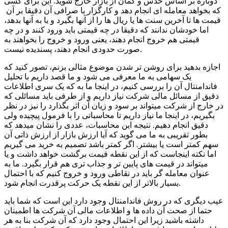
دوباره بر اساس حدس و گمان از بازار خارج شوید. این برای کسی
که بخواهد معامله ای انجام دهد و کارگزار یا صرافی آن دقیقا بر آن
قیمت ها تا آخرین سنت ها یا ریال ها را از آنها بگیرد و یا به آنها بدهد،
اما خودشان ندانند که دقیقا در چه قیمتی باید ورود کنند و در چه
قیمتی هم خروج انجام دهند، یعنی ورود و خروج را بخواهند به
صورت حدودی انجام دهند، پسندیده نیست.
اجازه بدهید برای روشن تر شدن موضوع مثالی بزنم، تصور کنید که
یک سهامی به ما معرفی می شود و ما قصد داریم با تحلیل
فاندامنتال آن را بررسی کنیم، در اینجا ما به که یک سری اطلاعات
دقیق از مسائل مالی شرکت نیاز داریم و از طرفی باید مسائلی که
در خارج از شرکت میتواند بر سود و زیان آن اثر بگذارد را نیز در نظر
بگیریم، در اینجا ما نیاز داریم تا محاسباتی را با فرمول پیچیده ولی
دقیق انجام دهیم. نتیجه این محاسبات، عددی را نشان میدهد که
بطور تقریبی به ما می گوید که آیا ارزش بازار از ارزش ذاتی آن
سهم کمتر است یا بیشتر. اگر کمتر باشد تصمیم به خرید می گیریم
اما نکته اینجاست که از این نقطه قیمت برگشت خواهد داشت و یا
میتواند در قیمت های پایین تر و جذاب تری هم قرار بگیرد. ما به
عنوان معامله گر باید در نقاطی ورود و خروج کنیم که با احتمال
بسیار بالاتر از این نقطه یک حرکت پرقدرت انجام شود.
عیب دیگری که در روش فاندامنتال وجود دارد این است که شما باید
حتما از صحت آن داده ها و اطلاعات مالی آن شرکت ها اطمینان
داشته باشید زیرا این احتمال وجود دارد که آن شرکت بنا به هر