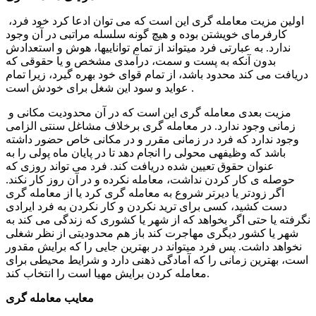
اولین مزیت معامله ­گری این است که می توان ادعا کرد خود فرد،
کارفرمای خویشتن بوده و هیچ گونه سلسله مراتبی در آن وجود
ندارد. به عبارتی فرد می­تواند از تمام توانایی­ها، هوش و استعدادش
بدون آنکه به پست و سمت، درآمدی مشخص و یا حقوقی که
دریافت می­ کند محدود باشد، از تمام قوای خود بهره گیرد، زیرا تمام
عواید و سود این شغل برای خودش است .
مزیت بعدی معامله­ گری این است که در آن محدودیت مکانی و
زمانی وجود ندارد. در معامله­ گری برخلاف مشاغل سنتی الزامی
وجود ندارد که فرد در زمانی مقرر و در مکانی خاص حضور داشته
باشد که وظیفه­ی محولی را انجام دهد تا در پایان ماه پولی را به
عنوان حقوق تعیین شده دریافت کند. فرد می تواند روزی که
حوصله­ ی کار کردن نداشت، معامله نکرده و در آن روز کار نکند.
اگر زودتر یا دیرتر شروع به معامله گری کرد یا از معامله گری
دست کشید، کسی برای ترید نکردن و کار نکردن به فرد ایرادی
نگرفته یا حتی اگر بخواهد که از شهر یا کشوری که زندگی می کند به
شهر یا کشور دیگری مهاجرت کند باز هم محدودیتی از نظر شغلی
نخواهد داشت. پس فرد میتواند در بهترین جایی را که برایش مقدور
است، بهترین زمانی را که آمادگی ذهنی دارد و شرایط محیطی برای
معامله کردن برایش مهیا است را انتخاب کند.
معایب معامله گری