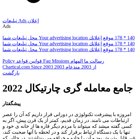
إعلان
Ads
تبلیغات
Ads
178 * 140
موقع إعلانك
Your advertising location
محل تبلیغات شما
178 * 140
موقع إعلانك
Your advertising location
محل تبلیغات شما
178 * 140
موقع إعلانك
Your advertising location
محل تبلیغات شما
رسالت ما
المهام
Missions
Faq
قوانین
قواعد
Policy
از 2003
منذعام 2003
Since 2003
Chartical.com
بازگشت
جامع معامله گری چارتیکال 2022
پیشگفتار
امروزه با پیشرفت تکنولوژی در دورانی قرار داریم که آن را عصر
ارتباطات می­ نامند. در زمان قدیم، کمتر از یک قرن پیش، اگر به
کسی گفته می­شد که می­تواند با مردم دیگر قاره ­ها از خانه ­ی خود و
تنها با یک دستگاه ارتباط برقرار کند و در لحظه با آنها صحبت کند،
غیر قابل پذیرش بود و آن را جادو و خرافه می ­پنداشتند. در حالی که