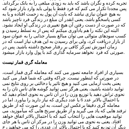
تجربه کرده و نگران باشد که باید به زودی مبلغی را به بانک برگرداند.
پس مجددا تکرار می کنم که فرد فقط با پولی باید وارد بازار شود که
به هیچ عنوان نیازی نباشد که بابت آن پول به زحمت افتاده و یا به
کسی پاسخگو باشد، یعنی انقدر آن مبلغ در زندگی فرد ناچیز باشد
که در صورت از دست رفتن آن هیچ تغییری در زندگی او ایجاد نشود.
البته این نکته را هم یادآوری می­کنم که پس از به تسلط رسیدن و
کسب سودهای متوالی می توان مبالغ بسیار جذابی را به عنوان سود
از بازار دریافت کرد، ولی برای رسیدن به این هدف نیاز است که در
زمان آموزش تمرکز کافی بر رفتار صحیح داشته باشید. پس در
صورتی که فرد نخواهد سرمایه گذاری کند با پول وارد بازار می­شود.
معامله گری قمار نیست
بسیاری از افراد جامعه تصور می کنند که معامله گری قمار است،
در صورتی که اینطور نیست. چراکه وقتی که شما قمار می کنید
یعنی بخت آزمایی می کنید و هیچ تاثیر یا دخالتی بر روی نتایج نمی
توانید داشته باشید، یعنی هرگز نمی توانید گوشه های تاس تان را به
نحوی تراش دهید یا توزیع وزن را در آن تاس به نحوی انجام دهید که
با احتمال بالاتر عدد 6 یا عدد دیگری که نیاز دارید را بیاورد. اما در
معامله گری دقیقا برعکس این است، به این صورت که از طریق
ترفند هایی که یاد می گیرید و از طریق سرنخ هایی که می­آموزید، می
توانید موقعیت هایی را انتخاب کنید که با احتمال بالاتر اتفاق خواهد
افتاد. یعنی به نحوی می توانید وزن را در مرکز آن تاس یا هر جای
دیگر آن توزیع کنید که با احتمال بالاتر آن عددی را که می خواهید رخ