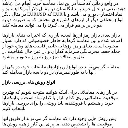
باشد). در واقع زمانی که شما در این نماد معامله خرید انجام می
دهید، یعنی در حال خرید پوند انگلستان در مقابل دلار آمریکا هستید و
در مثال دیگر EURUSD که EUR نماد اختصاری یورو می باشد و یا
انواع مختلفی دیگر از ارزهای کشورهای مختلف که به صورت دو به
دو در برابر هم قرار می گیرند را می توانید معامله کنید.
بازار بعدی بازار رمز ارزها است، بازاری که اخیرا به دنیای بازارها
اضافه شده و بین معامله گرها به خاطر خصوصیاتی که دارد بسیار
محبوب است. دنیای رمز ارزها به خاطر قابلیت های ویژه خود از
جمله حفظ محرمانگی سرمایه گذاران و در عین حال شفافیت در
نقل و انتقالات نیز روز به روز محبوب­تر می­شود.
معامله گر می تواند در انواع این بازارها به انتخاب خود، در یکی از
آنها یا به طور همزمان در دو یا سه بازار معامله کند.
انواع روش­ های بررسی بازار
در بازارهای معاملاتی برای اینکه بتوانیم متوجه شویم که بهترین
موقعیت معاملاتی روی کدام بازار یا کدام نماد است و و اینکه آیا
خریدار هستیم یا فروشنده، باید روشی را برای بررسی بازارها
انتخاب کنیم.
پس روش هایی وجود دارد که معامله گر می تواند از طریق آنها
موقعیت ها را تشخیص دهد، اما برای این کار از همه روش ها