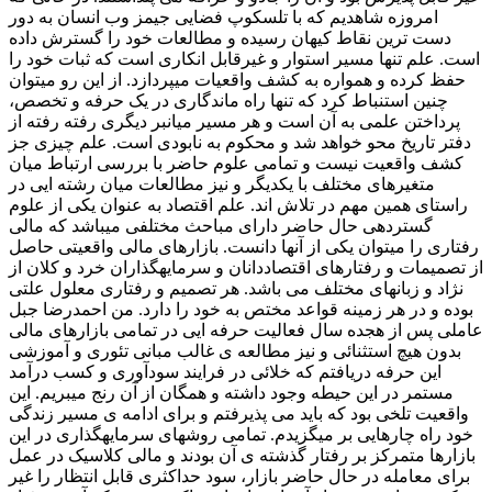
امروزه شاهدیم که با تلسکوپ فضایی جیمز وب انسان به دور
دست­ ترین نقاط کیهان رسیده و مطالعات خود را گسترش داده
است. علم تنها مسیر استوار و غیرقابل انکاری است که ثبات خود را
حفظ کرده و همواره به کشف واقعیات می­پردازد. از این رو می­توان
چنین استنباط کرد که تنها راه ماندگاری در یک حرفه و تخصص،
پرداختن علمی به آن است و هر مسیر میانبر دیگری رفته رفته از
دفتر تاریخ محو خواهد شد و محکوم به نابودی است. علم چیزی جز
کشف واقعیت نیست و تمامی علوم حاضر با بررسی ارتباط میان
متغیرهای مختلف با یکدیگر و نیز مطالعات میان رشته­ ایی در
راستای همین مهم در تلاش­ اند. علم اقتصاد به عنوان یکی از علوم
گسترده­ی حال حاضر دارای مباحث مختلفی می­باشد که مالی
رفتاری را می­توان یکی از آنها دانست. بازارهای مالی واقعیتی حاصل
از تصمیمات و رفتارهای اقتصاددانان و سرمایه­گذاران خرد و کلان از
نژاد و زبان­های مختلف می­ باشد. هر تصمیم و رفتاری معلول علتی
بوده و در هر زمینه قواعد مختص به خود را دارد. من احمدرضا جبل
عاملی پس از هجده سال فعالیت حرفه­ ایی در تمامی بازارهای مالی
بدون هیچ استثنائی و نیز مطالعه­ ی غالب مبانی تئوری و آموزشی
این حرفه دریافتم که خلائی در فرایند سودآوری و کسب درآمد
مستمر در این حیطه وجود داشته و همگان از آن رنج می­بریم. این
واقعیت تلخی بود که باید می ­پذیرفتم و برای ادامه­ ی مسیر زندگی
خود راه چاره­ایی بر می­گزیدم. تمامی روش­های سرمایه­گذاری در این
بازارها متمرکز بر رفتار گذشته­ ی آن بودند و مالی کلاسیک در عمل
برای معامله در حال حاضر بازار، سود حداکثری قابل انتظار را غیر