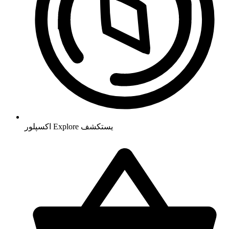
يستكشف
Explore
اکسپلور