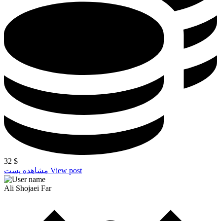
32
$
View post
مشاهده پست
Ali Shojaei Far