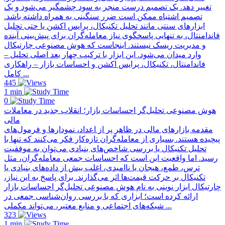
تغییر دهد. یک تصمیم درست منجر به سود چشمگیر می‌شود و یک
تصمیم اشتباه ممکن است ضرر سنگینی به همراه داشته باشد.
ابزارهای سنتی مانند تحلیل تکنیکال، پرایس اکشن یا حتی تحلیل
فاندامنتال، به تنهایی پاسخگوی نیاز معامله‌گران برای پیش‌بینی آینده
و مدیریت ریسک نیستند. اینجاست که هوش مصنوعی چارتیکال
وارد میدان می‌شود. این ابزار با ترکیب چهار بعد اصلی تحلیل –
فاندامنتال، تکنیکال، پرایس اکشن و احساسات بازار – راهکاری
کامل ...
445
1 min
0
هوش مصنوعی تحلیل‌گر احساسات بازار؛ انقلاب جدید در معاملات
مالی
مقدمه بازارهای مالی در ظاهر پر از اعداد، نمودارها و فرمول‌های
پیچیده هستند. بسیاری از معامله‌گران تازه‌کار فکر می‌کنند که تنها با
تحلیل تکنیکال یا بررسی شاخص‌های بنیادی می‌توان به موفقیت
رسید. اما واقعیت این است که احساسات جمعی معامله‌گران، مثل
ترس، طمع، هیجان یا ناامیدی، اغلب بیش از داده‌های بنیادی یا
تکنیکال بر حرکت قیمت‌ها اثر می‌گذارند. برای پاسخ به این نیاز،
چارتیکال ابزار نوینی به نام هوش مصنوعی تحلیل‌گر احساسات بازار
ارائه کرده است؛ ابزاری که با بررسی روان‌شناسی جمعی در
شبکه‌های اجتماعی و منابع معتبر، می‌تواند مکملی ...
323
1 min