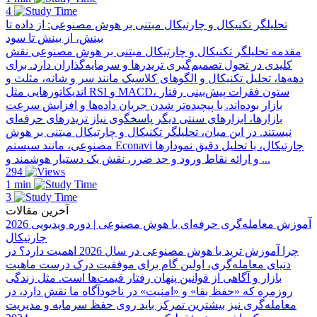
4
تحلیلگر تکنیکال و چارتیکال مبتنی بر هوش مصنوعی: از داده تا
بینش، از بینش تا سود
مقدمه تحلیلگر تکنیکال و چارتیکال مبتنی بر هوش مصنوعی نقش
کلیدی در تحول تصمیم‌گیری تریدرها و سرمایه‌گذاران دارد. برای
دهه‌ها، تحلیل تکنیکال و الگوهای کلاسیک مانند سر و شانه، مثلث و
اندیکاتورهایی مثل RSI و MACD، ستون فقرات پیش‌بینی رفتار
بازار بوده‌اند. با پیچیده‌تر شدن جریان داده‌ها و افزایش سرعت
بازارها، ابزارهای سنتی دیگر پاسخگوی نیاز تریدرهای حرفه‌ای
نیستند. در این میان، تحلیلگر تکنیکال و چارتیکال مبتنی بر هوش
مصنوعی، مانند سیستم Econavi چارتیکال، با تحلیل دقیق نمودارها
و ارائه نقاط ورود و حد ضرر، نقش یک دستیار هوشمند و ...
294
1 min
3
آخرین مقالات
آموزش معامله‌گری حرفه‌ای با هوش مصنوعی | دوره ویدیویی 2026
چارتیکال
چرا آموزش ترید با هوش مصنوعی در سال 2026 اهمیت دارد؟ در
دنیای معامله‌گری، اولین گام برای موفقیت درک درست ماهیت
بازار و آگاهی از قوانین پنهان رفتار قیمت‌ها است. مثل زندگی
روزمره که «حفظ بقا» و «امنیت» در ناخودآگاه ما نقش دارد، در
معامله‌گری نیز بیشترین تمرکز باید روی حفظ سرمایه و مدیریت