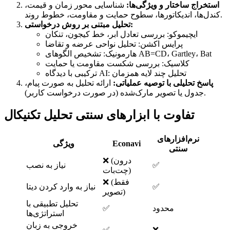
استخراج ساختار و ویژگی‌ها:
شناسایی محور زمان و قیمت،
کندل‌ها، اندیکاتورها، سطوح حمایت و مقاومت، خطوط روند.
تحلیل مبتنی بر روش درخواستی:
ایچیموکو: بررسی تعادل ابر، خط کیجون، تنکان
پرایس اکشن: تحلیل نواحی عرضه و تقاضا
هارمونیک: تشخیص الگوهای AB=CD، Gartley، Bat
کلاسیک: بررسی شکست مقاومت یا حمایت
ترکیبی با دیدگاه AI: تحلیل چند لایه همزمان
پاسخ تحلیلی با توصیه عملیاتی:
ارائه تحلیل به صورت پیام،
جدول یا تصویر مارک‌شده (در صورت درخواست کاربر).
تفاوت با ابزارهای سنتی تحلیل تکنیکال
نرم‌افزارهای
Econavi
ویژگی
سنتی
❌ (درون
✅
نیاز به نصب
چت‌بات)
❌ (فقط
✅
نیاز به وارد کردن دیتا
تصویر)
تحلیل تطبیقی با
محدود
✅
استراتژی‌ها
خروجی به زبان
✅
❌