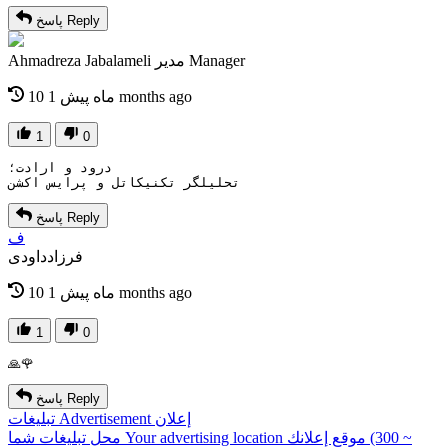
Reply
پاسخ
Manager
مدیر
Ahmadreza Jabalameli
1 months ago
10 ماه پیش
1
0
درود و ارادت؛
تحلیلگر تکنیکاتل و پرایس اکشن
Reply
پاسخ
ف
فرزادداودی
1 months ago
10 ماه پیش
1
0
🙏🌹
Reply
پاسخ
إعلان
Advertisement
تبلیغات
(300 ~
موقع إعلانك
Your advertising location
محل تبلیغات شما