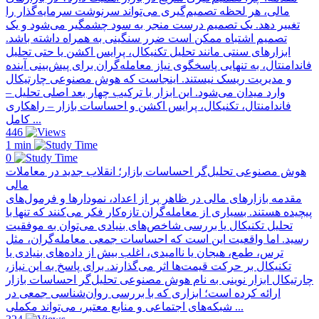
مالی، هر لحظه تصمیم‌گیری می‌تواند سرنوشت سرمایه‌گذار را
تغییر دهد. یک تصمیم درست منجر به سود چشمگیر می‌شود و یک
تصمیم اشتباه ممکن است ضرر سنگینی به همراه داشته باشد.
ابزارهای سنتی مانند تحلیل تکنیکال، پرایس اکشن یا حتی تحلیل
فاندامنتال، به تنهایی پاسخگوی نیاز معامله‌گران برای پیش‌بینی آینده
و مدیریت ریسک نیستند. اینجاست که هوش مصنوعی چارتیکال
وارد میدان می‌شود. این ابزار با ترکیب چهار بعد اصلی تحلیل –
فاندامنتال، تکنیکال، پرایس اکشن و احساسات بازار – راهکاری
کامل ...
446
1 min
0
هوش مصنوعی تحلیل‌گر احساسات بازار؛ انقلاب جدید در معاملات
مالی
مقدمه بازارهای مالی در ظاهر پر از اعداد، نمودارها و فرمول‌های
پیچیده هستند. بسیاری از معامله‌گران تازه‌کار فکر می‌کنند که تنها با
تحلیل تکنیکال یا بررسی شاخص‌های بنیادی می‌توان به موفقیت
رسید. اما واقعیت این است که احساسات جمعی معامله‌گران، مثل
ترس، طمع، هیجان یا ناامیدی، اغلب بیش از داده‌های بنیادی یا
تکنیکال بر حرکت قیمت‌ها اثر می‌گذارند. برای پاسخ به این نیاز،
چارتیکال ابزار نوینی به نام هوش مصنوعی تحلیل‌گر احساسات بازار
ارائه کرده است؛ ابزاری که با بررسی روان‌شناسی جمعی در
شبکه‌های اجتماعی و منابع معتبر، می‌تواند مکملی ...