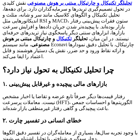
تحلیلگر تکنیکال و چارتیکال مبتنی بر هوش مصنوعی
نقش کلیدی
در تحول تصمیم‌گیری تریدرها و سرمایه‌گذاران دارد. برای دهه‌ها،
تحلیل تکنیکال و الگوهای کلاسیک مانند سر و شانه، مثلث و
اندیکاتورهایی مثل RSI و MACD، ستون فقرات پیش‌بینی رفتار
بازار بوده‌اند. با پیچیده‌تر شدن جریان داده‌ها و افزایش سرعت
بازارها، ابزارهای سنتی دیگر پاسخگوی نیاز تریدرهای حرفه‌ای
نیستند. در این میان،
تحلیلگر
تکنیکال
و چارتیکال مبتنی بر هوش
مصنوعی
، مانند سیستم Econavi چارتیکال، با تحلیل دقیق نمودارها
و ارائه نقاط ورود و حد ضرر، نقش یک دستیار هوشمند و قابل
اعتماد را ایفا می‌کند.
چرا تحلیل تکنیکال به تحول نیاز دارد؟
۱. بازارهای مالی پیچیده و غیرقابل پیش‌بینی
رفتار قیمت‌ها دیگر صرفاً تابع عرضه و تقاضا یا اخبار مشخص
نیست. معاملات پرسرعت (HFT)، الگوریتم‌ها و احساسات جمعی
باعث پیچیدگی و گاهی رفتار غیرمنطقی بازار شده‌اند.
۲. خطای انسانی در تفسیر چارت
با وجود تجربه سال‌ها، بسیاری از معامله‌گران در تفسیر دقیق الگوها
دچار سوگیری شناختی یا تحلیل اشتباه می‌شوند.