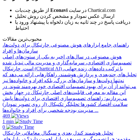
در سایت Chartical.com
Econavi
از طریق چت‌بات
ارسال عکس نمودار و مشخص کردن روش تحلیل
دریافت پاسخ در چند ثانیه به زبان دلخواه با پیشنهاد ورود یا
احتیاط
محبوب‌ترین مقالات
راهنمای جامع ابزارهای هوش مصنوعی چارتیکال برای دولت‌ها،
سازمان‌ها و افراد
هوش مصنوعی در سال‌های اخیر به یکی از ستون‌های اصلی
تصمیم‌سازی اقتصادی، سرمایه‌گذاری و مدیریت مالی تبدیل شده
است. چارتیکال (Chartical AI) با ترکیب داده‌های زنده جهانی،
تحلیل‌های چندبعدی و پردازش هوشمند، راهکارهایی ارائه می‌دهد که
نه‌تنها دولت‌ها و سازمان‌های بزرگ، بلکه افراد و خانواده‌ها نیز
می‌توانند از آن برای بهبود تصمیمات اقتصادی خود بهره‌مند شوند. در
این مقاله به معرفی قابلیت‌های اصلی چارتیکال در چهار بخش
می‌پردازیم: راهنمای تصمیم‌سازی اقتصادی برای دولت‌ها پایش
سلامت اقتصاد کشورها تحلیلگر تکنیکال (از روی تصویر نمودار)
مدیریت بودجه شخصی برای افراد و خانواده‌ها ...
469
1 min
0
تحلیل هوشمند کندل بعدی و سیگنال معاملاتی چارتیکال
مقدمه: چرا تصمیم‌گیری سریع در بازار اهمیت دارد؟ در بازارهای