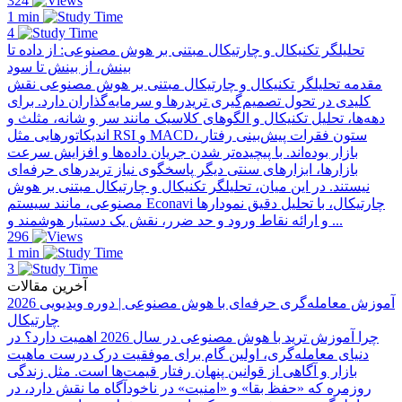
324
1 min
4
تحلیلگر تکنیکال و چارتیکال مبتنی بر هوش مصنوعی: از داده تا
بینش، از بینش تا سود
مقدمه تحلیلگر تکنیکال و چارتیکال مبتنی بر هوش مصنوعی نقش
کلیدی در تحول تصمیم‌گیری تریدرها و سرمایه‌گذاران دارد. برای
دهه‌ها، تحلیل تکنیکال و الگوهای کلاسیک مانند سر و شانه، مثلث و
اندیکاتورهایی مثل RSI و MACD، ستون فقرات پیش‌بینی رفتار
بازار بوده‌اند. با پیچیده‌تر شدن جریان داده‌ها و افزایش سرعت
بازارها، ابزارهای سنتی دیگر پاسخگوی نیاز تریدرهای حرفه‌ای
نیستند. در این میان، تحلیلگر تکنیکال و چارتیکال مبتنی بر هوش
مصنوعی، مانند سیستم Econavi چارتیکال، با تحلیل دقیق نمودارها
و ارائه نقاط ورود و حد ضرر، نقش یک دستیار هوشمند و ...
296
1 min
3
آخرین مقالات
آموزش معامله‌گری حرفه‌ای با هوش مصنوعی | دوره ویدیویی 2026
چارتیکال
چرا آموزش ترید با هوش مصنوعی در سال 2026 اهمیت دارد؟ در
دنیای معامله‌گری، اولین گام برای موفقیت درک درست ماهیت
بازار و آگاهی از قوانین پنهان رفتار قیمت‌ها است. مثل زندگی
روزمره که «حفظ بقا» و «امنیت» در ناخودآگاه ما نقش دارد، در