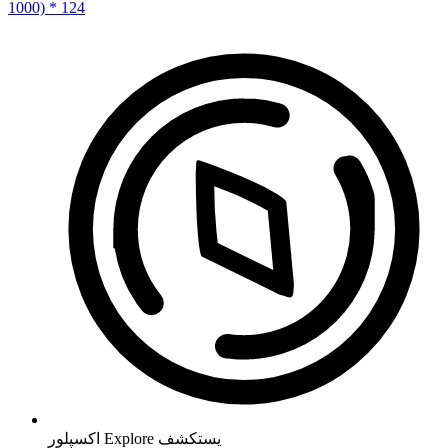
1000) * 124
يستكشف
Explore
اکسپلور