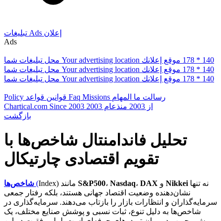
إعلان
Ads
تبلیغات
Ads
178 * 140
موقع إعلانك
Your advertising location
محل تبلیغات شما
178 * 140
موقع إعلانك
Your advertising location
محل تبلیغات شما
178 * 140
موقع إعلانك
Your advertising location
محل تبلیغات شما
رسالت ما
المهام
Missions
Faq
قوانین
قواعد
Policy
از 2003
منذعام 2003
Since 2003
Chartical.com
بازگشت
تحلیل فاندامنتال شاخص‌ها با
تقویم اقتصادی چارتیکال
نه تنها
Nikkei
و
DAX
،
Nasdaq
،
S&P500
Index) مانند
(
شاخص‌ها
نشان‌دهنده وضعیت اقتصاد جهانی هستند، بلکه رفتار جمعی
سرمایه‌گذاران و انتظارات بازار را بازتاب می‌دهند. سرمایه‌گذاری در
شاخص‌ها به دلیل تنوع، ثبات نسبی و پوشش صنایع مختلف، یک
روش محبوب در میان تریدرهای حرفه‌ای است. اما موفقیت در این