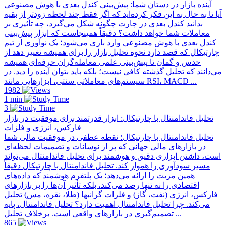
آینده بازار در دستان شما: پیش‌بینی کندل بعدی با هوش مصنوعی
آیا تا به حال به این فکر کرده‌اید که اگر فقط چند لحظه زودتر از بقیه
بدانید کندل بعدی در چارت چگونه شکل می‌گیرد، چه تأثیری بر
معاملات شما خواهد داشت؟ دقیقاً همینجاست که ابزار پیش‌بینی
کندل بعدی با هوش مصنوعی وارد بازی می‌شود؛ یک نوآوری از تیم
چارتیکال که قصد دارد نحوه تحلیل بازار را برای همیشه تغییر دهد از
حدس و گمان تا پیش‌بینی علمی معامله‌گران حرفه‌ای همیشه
می‌دانند که تحلیل گذشته کافی نیست؛ بلکه باید بتوان آینده را دید. در
سیستم‌های معاملاتی سنتی، ابزارهایی مانند RSI، MACD ...
1982
1 min
3
تحلیل فاندامنتال با چارتیکال: ابزار قدرتمند برای موفقیت در بازار
فارکس، انرژی و فلزات
تحلیل فاندامنتال با چارتیکال؛ نقطه عطفی در موفقیت مالی شما
در بازارهای مالی جهانی که پر از نوسانات و تصمیمات لحظه‌ای
است، داشتن ابزاری دقیق و هوشمند برای تحلیل فاندامنتال می‌تواند
مسیر سودآوری را هموار کند. تحلیل فاندامنتال با چارتیکال دقیقاً
همین مزیت را ارائه می‌دهد؛ یک پلتفرم هوشمند که داده‌های
اقتصادی را نه تنها رصد می‌کند، بلکه تأثیر آن‌ها را بر بازارهای
فارکس، انرژی (نفت، گاز) و فلزات گرانبها (طلا، نقره، مس) تحلیل
می‌کند. چرا تحلیل فاندامنتال اهمیت دارد؟ تحلیل فاندامنتال، پایه
تصمیم‌گیری در بازارهای واقعی است. برخلاف تحلیل ...
865