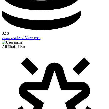
32
$
View post
مشاهده پست
Ali Shojaei Far