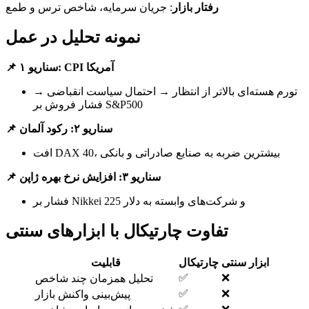
رفتار بازار
: جریان سرمایه، شاخص ترس و طمع
نمونه تحلیل در عمل
📌 سناریو ۱: CPI آمریکا
تورم هسته‌ای بالاتر از انتظار → احتمال سیاست انقباضی →
فشار فروش بر S&P500
📌 سناریو ۲: رکود آلمان
افت DAX 40، بیشترین ضربه به صنایع صادراتی و بانکی
📌 سناریو ۳: افزایش نرخ بهره ژاپن
فشار بر Nikkei 225 و شرکت‌های وابسته به دلار
تفاوت چارتیکال با ابزارهای سنتی
ابزار سنتی
چارتیکال
قابلیت
✅
❌
تحلیل همزمان چند شاخص
✅
❌
پیش‌بینی واکنش بازار