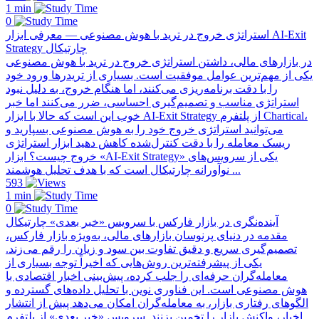
1 min
0
استراتژی خروج در ترید با هوش مصنوعی — معرفی ابزار AI-Exit
Strategy چارتیکال
در بازارهای مالی، داشتن استراتژی خروج در ترید با هوش مصنوعی
یکی از مهم‌ترین عوامل موفقیت است. بسیاری از تریدرها ورود خود
را با دقت برنامه‌ریزی می‌کنند، اما هنگام خروج، به دلیل نبود
استراتژی مناسب و تصمیم‌گیری احساسی، ضرر می‌کنند اما خبر
خوب این است که حالا با ابزار AI-Exit Strategy از پلتفرم Chartical،
می‌توانید استراتژی خروج خود را به هوش مصنوعی بسپارید و
ریسک معامله را با دقت کنترل‌شده کاهش دهید ابزار استراتژی
خروج چیست؟ ابزار «AI-Exit Strategy» یکی از سرویس‌های
نوآورانه چارتیکال است که با هدف تحلیل هوشمند ...
593
1 min
0
آینده‌نگری در بازار فارکس با سرویس «خبر بعدی» چارتیکال
مقدمه در دنیای پرنوسان بازارهای مالی، به‌ویژه بازار فارکس،
تصمیم‌گیری سریع و دقیق تفاوت بین سود و زیان را رقم می‌زند.
یکی از پیشرفته‌ترین روش‌هایی که اخیراً توجه بسیاری از
معامله‌گران حرفه‌ای را جلب کرده، پیش‌بینی اخبار اقتصادی با
هوش مصنوعی است. این فناوری نوین با تحلیل داده‌های گسترده و
الگوهای رفتاری بازار، به معامله‌گران امکان می‌دهد پیش از انتشار
اخبار، واکنش بازار را تخمین بزنند. سرویس «خبر بعدی» از پلتفرم