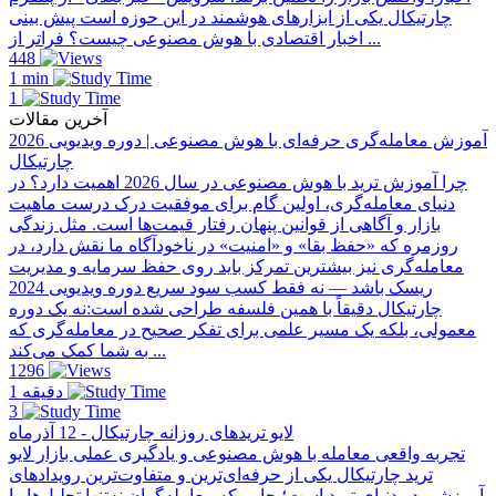
چارتیکال یکی از ابزارهای هوشمند در این حوزه است پیش بینی
اخبار اقتصادی با هوش مصنوعی چیست؟ فراتر از ...
448
1 min
1
آخرین مقالات
آموزش معامله‌گری حرفه‌ای با هوش مصنوعی | دوره ویدیویی 2026
چارتیکال
چرا آموزش ترید با هوش مصنوعی در سال 2026 اهمیت دارد؟ در
دنیای معامله‌گری، اولین گام برای موفقیت درک درست ماهیت
بازار و آگاهی از قوانین پنهان رفتار قیمت‌ها است. مثل زندگی
روزمره که «حفظ بقا» و «امنیت» در ناخودآگاه ما نقش دارد، در
معامله‌گری نیز بیشترین تمرکز باید روی حفظ سرمایه و مدیریت
ریسک باشد — نه فقط کسب سود سریع دوره ویدیویی 2024
چارتیکال دقیقاً با همین فلسفه طراحی شده است:نه یک دوره
معمولی، بلکه یک مسیر علمی برای تفکر صحیح در معامله‌گری که
به شما کمک می‌کند ...
1296
1 دقیقه
3
لایو تریدهای روزانه چارتیکال - 12 آذرماه
تجربه واقعی معامله با هوش مصنوعی و یادگیری عملی بازار لایو
ترید چارتیکال یکی از حرفه‌ای‌ترین و متفاوت‌ترین رویدادهای
آموزشی در دنیای ترید است؛ جایی که معامله‌گران نه‌تنها تحلیل‌ها را