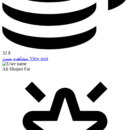
32
$
View post
مشاهده پست
Ali Shojaei Far