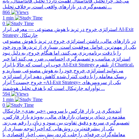
می‌کند. چرا تحلیل فاندامنتال اهمیت دارد؟ تحلیل فاندامنتال، پایه
تصمیم‌گیری در بازارهای واقعی است. برخلاف تحلیل ...
866
1 min
0
استراتژی خروج در ترید با هوش مصنوعی — معرفی ابزار AI-Exit
Strategy چارتیکال
در بازارهای مالی، داشتن استراتژی خروج در ترید با هوش مصنوعی
یکی از مهم‌ترین عوامل موفقیت است. بسیاری از تریدرها ورود خود
را با دقت برنامه‌ریزی می‌کنند، اما هنگام خروج، به دلیل نبود
استراتژی مناسب و تصمیم‌گیری احساسی، ضرر می‌کنند اما خبر
خوب این است که حالا با ابزار AI-Exit Strategy از پلتفرم Chartical،
می‌توانید استراتژی خروج خود را به هوش مصنوعی بسپارید و
ریسک معامله را با دقت کنترل‌شده کاهش دهید ابزار استراتژی
خروج چیست؟ ابزار «AI-Exit Strategy» یکی از سرویس‌های
نوآورانه چارتیکال است که با هدف تحلیل هوشمند ...
594
1 min
0
آینده‌نگری در بازار فارکس با سرویس «خبر بعدی» چارتیکال
مقدمه در دنیای پرنوسان بازارهای مالی، به‌ویژه بازار فارکس،
تصمیم‌گیری سریع و دقیق تفاوت بین سود و زیان را رقم می‌زند.
یکی از پیشرفته‌ترین روش‌هایی که اخیراً توجه بسیاری از
معامله‌گران حرفه‌ای را جلب کرده، پیش‌بینی اخبار اقتصادی با