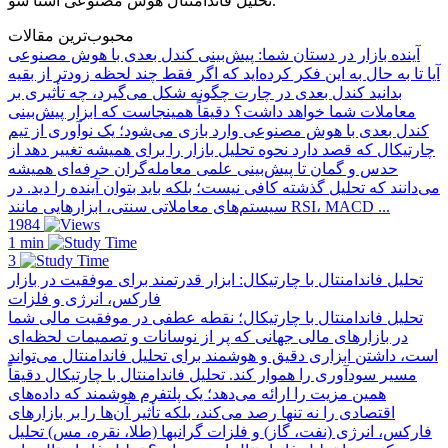
تحلیل فاندامنتال هوش مصنوعی آشنا شو.
محبوب‌ترین مقالات
آینده بازار در دستان شما: پیش‌بینی کندل بعدی با هوش مصنوعی
آیا تا به حال به این فکر کرده‌اید که اگر فقط چند لحظه زودتر از بقیه
بدانید کندل بعدی در چارت چگونه شکل می‌گیرد، چه تأثیری بر
معاملات شما خواهد داشت؟ دقیقاً همینجاست که ابزار پیش‌بینی
کندل بعدی با هوش مصنوعی وارد بازی می‌شود؛ یک نوآوری از تیم
چارتیکال که قصد دارد نحوه تحلیل بازار را برای همیشه تغییر دهد از
حدس و گمان تا پیش‌بینی علمی معامله‌گران حرفه‌ای همیشه
می‌دانند که تحلیل گذشته کافی نیست؛ بلکه باید بتوان آینده را دید. در
سیستم‌های معاملاتی سنتی، ابزارهایی مانند RSI، MACD ...
1984
1 min
3
تحلیل فاندامنتال با چارتیکال: ابزار قدرتمند برای موفقیت در بازار
فارکس، انرژی و فلزات
تحلیل فاندامنتال با چارتیکال؛ نقطه عطفی در موفقیت مالی شما
در بازارهای مالی جهانی که پر از نوسانات و تصمیمات لحظه‌ای
است، داشتن ابزاری دقیق و هوشمند برای تحلیل فاندامنتال می‌تواند
مسیر سودآوری را هموار کند. تحلیل فاندامنتال با چارتیکال دقیقاً
همین مزیت را ارائه می‌دهد؛ یک پلتفرم هوشمند که داده‌های
اقتصادی را نه تنها رصد می‌کند، بلکه تأثیر آن‌ها را بر بازارهای
فارکس، انرژی (نفت، گاز) و فلزات گرانبها (طلا، نقره، مس) تحلیل