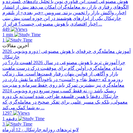
هوش مصنوعی است. این فناوری نوین با تحلیل داده‌های گسترده و
الگوهای رفتاری بازار، به معامله‌گران امکان می‌دهد پیش از انتشار
اخبار، واکنش بازار را تخمین بزنند. سرویس «خبر بعدی» از پلتفرم
چارتیکال یکی از ابزارهای هوشمند در این حوزه است پیش بینی
اخبار اقتصادی با هوش مصنوعی چیست؟ فراتر از ...
449
1 min
1
آخرین مقالات
آموزش معامله‌گری حرفه‌ای با هوش مصنوعی | دوره ویدیویی 2026
چارتیکال
چرا آموزش ترید با هوش مصنوعی در سال 2026 اهمیت دارد؟ در
دنیای معامله‌گری، اولین گام برای موفقیت درک درست ماهیت
بازار و آگاهی از قوانین پنهان رفتار قیمت‌ها است. مثل زندگی
روزمره که «حفظ بقا» و «امنیت» در ناخودآگاه ما نقش دارد، در
معامله‌گری نیز بیشترین تمرکز باید روی حفظ سرمایه و مدیریت
ریسک باشد — نه فقط کسب سود سریع دوره ویدیویی 2024
چارتیکال دقیقاً با همین فلسفه طراحی شده است:نه یک دوره
معمولی، بلکه یک مسیر علمی برای تفکر صحیح در معامله‌گری که
به شما کمک می‌کند ...
1297
1 دقیقه
3
لایو تریدهای روزانه چارتیکال - 12 آذرماه