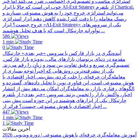
استراتژی مناسب و تصمیم‌گیری احساسی، ضرر می‌کنند اما خبر
خوب این است که حالا با ابزار AI-Exit Strategy از پلتفرم Chartical،
می‌توانید استراتژی خروج خود را به هوش مصنوعی بسپارید و
ریسک معامله را با دقت کنترل‌شده کاهش دهید ابزار استراتژی
خروج چیست؟ ابزار «AI-Exit Strategy» یکی از سرویس‌های
نوآورانه چارتیکال است که با هدف تحلیل هوشمند ...
586
1 min
0
آینده‌نگری در بازار فارکس با سرویس «خبر بعدی» چارتیکال
مقدمه در دنیای پرنوسان بازارهای مالی، به‌ویژه بازار فارکس،
تصمیم‌گیری سریع و دقیق تفاوت بین سود و زیان را رقم می‌زند.
یکی از پیشرفته‌ترین روش‌هایی که اخیراً توجه بسیاری از
معامله‌گران حرفه‌ای را جلب کرده، پیش‌بینی اخبار اقتصادی با
هوش مصنوعی است. این فناوری نوین با تحلیل داده‌های گسترده و
الگوهای رفتاری بازار، به معامله‌گران امکان می‌دهد پیش از انتشار
اخبار، واکنش بازار را تخمین بزنند. سرویس «خبر بعدی» از پلتفرم
چارتیکال یکی از ابزارهای هوشمند در این حوزه است پیش بینی
اخبار اقتصادی با هوش مصنوعی چیست؟ فراتر از ...
447
1 min
1
آخرین مقالات
آموزش معامله‌گری حرفه‌ای با هوش مصنوعی | دوره ویدیویی 2026