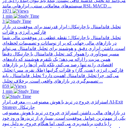
می‌دانند که تحلیل گذشته کافی نیست؛ بلکه باید بتوان آینده را دید. در
سیستم‌های معاملاتی سنتی، ابزارهایی مانند RSI، MACD ...
1971
1 min
3
تحلیل فاندامنتال با چارتیکال: ابزار قدرتمند برای موفقیت در بازار
فارکس، انرژی و فلزات
تحلیل فاندامنتال با چارتیکال؛ نقطه عطفی در موفقیت مالی شما
در بازارهای مالی جهانی که پر از نوسانات و تصمیمات لحظه‌ای
است، داشتن ابزاری دقیق و هوشمند برای تحلیل فاندامنتال می‌تواند
مسیر سودآوری را هموار کند. تحلیل فاندامنتال با چارتیکال دقیقاً
همین مزیت را ارائه می‌دهد؛ یک پلتفرم هوشمند که داده‌های
اقتصادی را نه تنها رصد می‌کند، بلکه تأثیر آن‌ها را بر بازارهای
فارکس، انرژی (نفت، گاز) و فلزات گرانبها (طلا، نقره، مس) تحلیل
می‌کند. چرا تحلیل فاندامنتال اهمیت دارد؟ تحلیل فاندامنتال، پایه
تصمیم‌گیری در بازارهای واقعی است. برخلاف تحلیل ...
859
1 min
0
استراتژی خروج در ترید با هوش مصنوعی — معرفی ابزار AI-Exit
Strategy چارتیکال
در بازارهای مالی، داشتن استراتژی خروج در ترید با هوش مصنوعی
یکی از مهم‌ترین عوامل موفقیت است. بسیاری از تریدرها ورود خود
را با دقت برنامه‌ریزی می‌کنند، اما هنگام خروج، به دلیل نبود