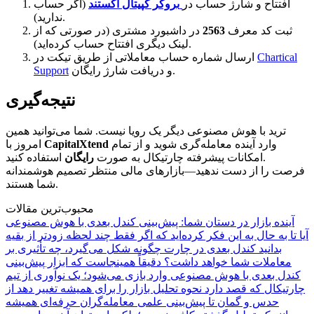
افتتاح و شارژ حساب در
بروکر کپیتال اکستند
(اگر حساب
ندارید).
ثبت کد معرف
2563
در داشبورد مشتری (در صورتی که از
لینک دیگری افتتاح حساب کرده‌اید).
Chartical
ارسال شماره حساب معاملاتی از طریق تیکت در
و دریافت شارژ رایگان.
Support
نتیجه‌گیری
ترید با هوش مصنوعی دیگر یک رویا نیست. شما می‌توانید همین
وارد آینده معامله‌گری شوید و از تمام
CapitalXtend
امروز با
استفاده کنید.
امکانات پیشرفته چارتیکال به صورت
رایگان
فرصت را از دست ندهید—بازارهای مالی منتظر تصمیم هوشمندانه
شما هستند.
محبوب‌ترین مقالات
آینده بازار در دستان شما: پیش‌بینی کندل بعدی با هوش مصنوعی
آیا تا به حال به این فکر کرده‌اید که اگر فقط چند لحظه زودتر از بقیه
بدانید کندل بعدی در چارت چگونه شکل می‌گیرد، چه تأثیری بر
معاملات شما خواهد داشت؟ دقیقاً همینجاست که ابزار پیش‌بینی
کندل بعدی با هوش مصنوعی وارد بازی می‌شود؛ یک نوآوری از تیم
چارتیکال که قصد دارد نحوه تحلیل بازار را برای همیشه تغییر دهد از
حدس و گمان تا پیش‌بینی علمی معامله‌گران حرفه‌ای همیشه