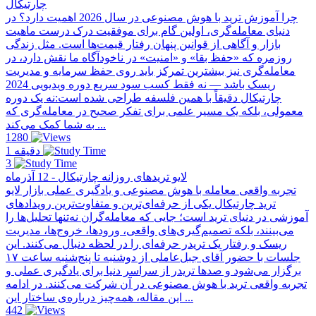
چارتیکال
چرا آموزش ترید با هوش مصنوعی در سال 2026 اهمیت دارد؟ در
دنیای معامله‌گری، اولین گام برای موفقیت درک درست ماهیت
بازار و آگاهی از قوانین پنهان رفتار قیمت‌ها است. مثل زندگی
روزمره که «حفظ بقا» و «امنیت» در ناخودآگاه ما نقش دارد، در
معامله‌گری نیز بیشترین تمرکز باید روی حفظ سرمایه و مدیریت
ریسک باشد — نه فقط کسب سود سریع دوره ویدیویی 2024
چارتیکال دقیقاً با همین فلسفه طراحی شده است:نه یک دوره
معمولی، بلکه یک مسیر علمی برای تفکر صحیح در معامله‌گری که
به شما کمک می‌کند ...
1280
1 دقیقه
3
لایو تریدهای روزانه چارتیکال - 12 آذرماه
تجربه واقعی معامله با هوش مصنوعی و یادگیری عملی بازار لایو
ترید چارتیکال یکی از حرفه‌ای‌ترین و متفاوت‌ترین رویدادهای
آموزشی در دنیای ترید است؛ جایی که معامله‌گران نه‌تنها تحلیل‌ها را
می‌بینند، بلکه تصمیم‌گیری‌های واقعی، ورودها، خروج‌ها، مدیریت
ریسک و رفتار یک تریدر حرفه‌ای را در لحظه دنبال می‌کنند. این
جلسات با حضور آقای جبل‌عاملی از دو‌شنبه تا پنج‌شنبه ساعت ۱۷
برگزار می‌شود و صدها تریدر از سراسر دنیا برای یادگیری عملی و
تجربه واقعی ترید با هوش مصنوعی در آن شرکت می‌کنند. در ادامه
این مقاله، همه‌چیز درباره‌ی ساختار این ...
442