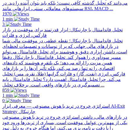
می‌دانند که تحلیل گذشته کافی نیست؛ بلکه باید بتوان آینده را دید. در
سیستم‌های معاملاتی سنتی، ابزارهایی مانند RSI، MACD ...
1970
1 min
3
تحلیل فاندامنتال با چارتیکال: ابزار قدرتمند برای موفقیت در بازار
فارکس، انرژی و فلزات
تحلیل فاندامنتال با چارتیکال؛ نقطه عطفی در موفقیت مالی شما
در بازارهای مالی جهانی که پر از نوسانات و تصمیمات لحظه‌ای
است، داشتن ابزاری دقیق و هوشمند برای تحلیل فاندامنتال می‌تواند
مسیر سودآوری را هموار کند. تحلیل فاندامنتال با چارتیکال دقیقاً
همین مزیت را ارائه می‌دهد؛ یک پلتفرم هوشمند که داده‌های
اقتصادی را نه تنها رصد می‌کند، بلکه تأثیر آن‌ها را بر بازارهای
فارکس، انرژی (نفت، گاز) و فلزات گرانبها (طلا، نقره، مس) تحلیل
می‌کند. چرا تحلیل فاندامنتال اهمیت دارد؟ تحلیل فاندامنتال، پایه
تصمیم‌گیری در بازارهای واقعی است. برخلاف تحلیل ...
859
1 min
0
استراتژی خروج در ترید با هوش مصنوعی — معرفی ابزار AI-Exit
Strategy چارتیکال
در بازارهای مالی، داشتن استراتژی خروج در ترید با هوش مصنوعی
یکی از مهم‌ترین عوامل موفقیت است. بسیاری از تریدرها ورود خود
را با دقت برنامه‌ریزی می‌کنند، اما هنگام خروج، به دلیل نبود