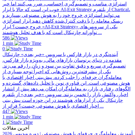
استراتژی مناسب و تصمیم‌گیری احساسی، ضرر می‌کنند اما خبر
خوب این است که حالا با ابزار AI-Exit Strategy از پلتفرم Chartical،
می‌توانید استراتژی خروج خود را به هوش مصنوعی بسپارید و
ریسک معامله را با دقت کنترل‌شده کاهش دهید ابزار استراتژی
خروج چیست؟ ابزار «AI-Exit Strategy» یکی از سرویس‌های
نوآورانه چارتیکال است که با هدف تحلیل هوشمند ...
586
1 min
0
آینده‌نگری در بازار فارکس با سرویس «خبر بعدی» چارتیکال
مقدمه در دنیای پرنوسان بازارهای مالی، به‌ویژه بازار فارکس،
تصمیم‌گیری سریع و دقیق تفاوت بین سود و زیان را رقم می‌زند.
یکی از پیشرفته‌ترین روش‌هایی که اخیراً توجه بسیاری از
معامله‌گران حرفه‌ای را جلب کرده، پیش‌بینی اخبار اقتصادی با
هوش مصنوعی است. این فناوری نوین با تحلیل داده‌های گسترده و
الگوهای رفتاری بازار، به معامله‌گران امکان می‌دهد پیش از انتشار
اخبار، واکنش بازار را تخمین بزنند. سرویس «خبر بعدی» از پلتفرم
چارتیکال یکی از ابزارهای هوشمند در این حوزه است پیش بینی
اخبار اقتصادی با هوش مصنوعی چیست؟ فراتر از ...
447
1 min
1
آخرین مقالات
آموزش معامله‌گری حرفه‌ای با هوش مصنوعی | دوره ویدیویی 2026