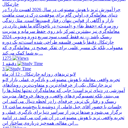
چارتیکال
چرا آموزش ترید با هوش مصنوعی در سال 2026 اهمیت دارد؟ در
دنیای معامله‌گری، اولین گام برای موفقیت درک درست ماهیت
بازار و آگاهی از قوانین پنهان رفتار قیمت‌ها است. مثل زندگی
روزمره که «حفظ بقا» و «امنیت» در ناخودآگاه ما نقش دارد، در
معامله‌گری نیز بیشترین تمرکز باید روی حفظ سرمایه و مدیریت
ریسک باشد — نه فقط کسب سود سریع دوره ویدیویی 2024
چارتیکال دقیقاً با همین فلسفه طراحی شده است:نه یک دوره
معمولی، بلکه یک مسیر علمی برای تفکر صحیح در معامله‌گری که
به شما کمک می‌کند ...
1275
1 دقیقه
3
لایو تریدهای روزانه چارتیکال - 12 آذرماه
تجربه واقعی معامله با هوش مصنوعی و یادگیری عملی بازار لایو
ترید چارتیکال یکی از حرفه‌ای‌ترین و متفاوت‌ترین رویدادهای
آموزشی در دنیای ترید است؛ جایی که معامله‌گران نه‌تنها تحلیل‌ها را
می‌بینند، بلکه تصمیم‌گیری‌های واقعی، ورودها، خروج‌ها، مدیریت
ریسک و رفتار یک تریدر حرفه‌ای را در لحظه دنبال می‌کنند. این
جلسات با حضور آقای جبل‌عاملی از دو‌شنبه تا پنج‌شنبه ساعت ۱۷
برگزار می‌شود و صدها تریدر از سراسر دنیا برای یادگیری عملی و
تجربه واقعی ترید با هوش مصنوعی در آن شرکت می‌کنند. در ادامه
این مقاله، همه‌چیز درباره‌ی ساختار این ...