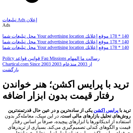
إعلان
Ads
تبلیغات
Ads
178 * 140
موقع إعلانك
Your advertising location
محل تبلیغات شما
178 * 140
موقع إعلانك
Your advertising location
محل تبلیغات شما
178 * 140
موقع إعلانك
Your advertising location
محل تبلیغات شما
رسالت ما
المهام
Missions
Faq
قوانین
قواعد
Policy
از 2003
منذعام 2003
Since 2003
Chartical.com
بازگشت
ترید با پرایس اکشن؛ هنر خواندن
رفتار قیمت بدون ابزار اضافه
ترید با
پرایس اکشن
یکی از ساده‌ترین و در عین حال قدرتمندترین
روش‌های تحلیل بازارهای مالی است.
در این سبک، معامله‌گر بدون
استفاده از اندیکاتورها یا ابزارهای پیچیده، صرفاً بر اساس رفتار
قیمت و الگوهای کندلی تصمیم‌گیری می‌کند. بسیاری از تریدرهای
حرفه‌ای پرایس اکشن را به‌عنوان ابزار اصلی تحلیل خود انتخاب