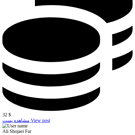
32
$
View post
مشاهده پست
Ali Shojaei Far