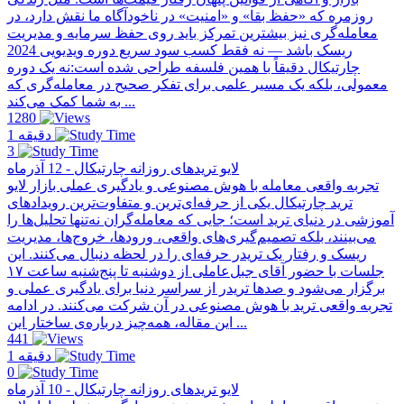
روزمره که «حفظ بقا» و «امنیت» در ناخودآگاه ما نقش دارد، در
معامله‌گری نیز بیشترین تمرکز باید روی حفظ سرمایه و مدیریت
ریسک باشد — نه فقط کسب سود سریع دوره ویدیویی 2024
چارتیکال دقیقاً با همین فلسفه طراحی شده است:نه یک دوره
معمولی، بلکه یک مسیر علمی برای تفکر صحیح در معامله‌گری که
به شما کمک می‌کند ...
1280
1 دقیقه
3
لایو تریدهای روزانه چارتیکال - 12 آذرماه
تجربه واقعی معامله با هوش مصنوعی و یادگیری عملی بازار لایو
ترید چارتیکال یکی از حرفه‌ای‌ترین و متفاوت‌ترین رویدادهای
آموزشی در دنیای ترید است؛ جایی که معامله‌گران نه‌تنها تحلیل‌ها را
می‌بینند، بلکه تصمیم‌گیری‌های واقعی، ورودها، خروج‌ها، مدیریت
ریسک و رفتار یک تریدر حرفه‌ای را در لحظه دنبال می‌کنند. این
جلسات با حضور آقای جبل‌عاملی از دو‌شنبه تا پنج‌شنبه ساعت ۱۷
برگزار می‌شود و صدها تریدر از سراسر دنیا برای یادگیری عملی و
تجربه واقعی ترید با هوش مصنوعی در آن شرکت می‌کنند. در ادامه
این مقاله، همه‌چیز درباره‌ی ساختار این ...
441
1 دقیقه
0
لایو تریدهای روزانه چارتیکال - 10 آذرماه