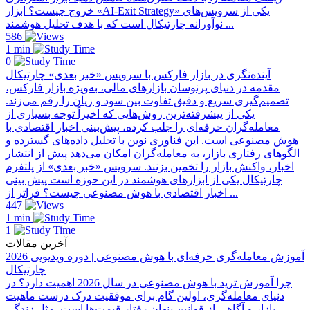
خروج چیست؟ ابزار «AI-Exit Strategy» یکی از سرویس‌های
نوآورانه چارتیکال است که با هدف تحلیل هوشمند ...
586
1 min
0
آینده‌نگری در بازار فارکس با سرویس «خبر بعدی» چارتیکال
مقدمه در دنیای پرنوسان بازارهای مالی، به‌ویژه بازار فارکس،
تصمیم‌گیری سریع و دقیق تفاوت بین سود و زیان را رقم می‌زند.
یکی از پیشرفته‌ترین روش‌هایی که اخیراً توجه بسیاری از
معامله‌گران حرفه‌ای را جلب کرده، پیش‌بینی اخبار اقتصادی با
هوش مصنوعی است. این فناوری نوین با تحلیل داده‌های گسترده و
الگوهای رفتاری بازار، به معامله‌گران امکان می‌دهد پیش از انتشار
اخبار، واکنش بازار را تخمین بزنند. سرویس «خبر بعدی» از پلتفرم
چارتیکال یکی از ابزارهای هوشمند در این حوزه است پیش بینی
اخبار اقتصادی با هوش مصنوعی چیست؟ فراتر از ...
447
1 min
1
آخرین مقالات
آموزش معامله‌گری حرفه‌ای با هوش مصنوعی | دوره ویدیویی 2026
چارتیکال
چرا آموزش ترید با هوش مصنوعی در سال 2026 اهمیت دارد؟ در
دنیای معامله‌گری، اولین گام برای موفقیت درک درست ماهیت
بازار و آگاهی از قوانین پنهان رفتار قیمت‌ها است. مثل زندگی