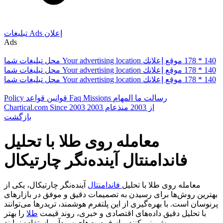
إعلان
Ads
تبلیغات
Ads
178 * 140
موقع إعلانك
Your advertising location
محل تبلیغات شما
178 * 140
موقع إعلانك
Your advertising location
محل تبلیغات شما
178 * 140
موقع إعلانك
Your advertising location
محل تبلیغات شما
رسالت ما
المهام
Missions
Faq
قوانین
قواعد
Policy
از 2003
منذعام 2003
Since 2003
Chartical.com
بازگشت
معامله روی طلا با تحلیل
فاندامنتال آینده‌نگر چارتیکال
معامله روی طلا با تحلیل
فاندامنتال
آینده‌نگر چارتیکال، یکی از
بهترین روش‌ها برای رسیدن به تصمیمات دقیق و موفق در بازارهای
پرنوسان است. با بهره‌گیری از این پلتفرم هوشمند، تریدرها می‌توانند
با تحلیل دقیق داده‌های اقتصادی و خبری، روند قیمت
طلا
را بهتر
پیش‌بینی کنند و از فرصت‌های سودآور استفاده نمایند.