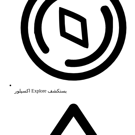
يستكشف
Explore
اکسپلور