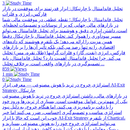
3
تحلیل فاندامنتال با چارتیکال: ابزار قدرتمند برای موفقیت در بازار
فارکس، انرژی و فلزات
تحلیل فاندامنتال با چارتیکال؛ نقطه عطفی در موفقیت مالی شما
در بازارهای مالی جهانی که پر از نوسانات و تصمیمات لحظه‌ای
است، داشتن ابزاری دقیق و هوشمند برای تحلیل فاندامنتال می‌تواند
مسیر سودآوری را هموار کند. تحلیل فاندامنتال با چارتیکال دقیقاً
همین مزیت را ارائه می‌دهد؛ یک پلتفرم هوشمند که داده‌های
اقتصادی را نه تنها رصد می‌کند، بلکه تأثیر آن‌ها را بر بازارهای
فارکس، انرژی (نفت، گاز) و فلزات گرانبها (طلا، نقره، مس) تحلیل
می‌کند. چرا تحلیل فاندامنتال اهمیت دارد؟ تحلیل فاندامنتال، پایه
تصمیم‌گیری در بازارهای واقعی است. برخلاف تحلیل ...
859
1 min
0
استراتژی خروج در ترید با هوش مصنوعی — معرفی ابزار AI-Exit
Strategy چارتیکال
در بازارهای مالی، داشتن استراتژی خروج در ترید با هوش مصنوعی
یکی از مهم‌ترین عوامل موفقیت است. بسیاری از تریدرها ورود خود
را با دقت برنامه‌ریزی می‌کنند، اما هنگام خروج، به دلیل نبود
استراتژی مناسب و تصمیم‌گیری احساسی، ضرر می‌کنند اما خبر
خوب این است که حالا با ابزار AI-Exit Strategy از پلتفرم Chartical،
می‌توانید استراتژی خروج خود را به هوش مصنوعی بسپارید و
ریسک معامله را با دقت کنترل‌شده کاهش دهید ابزار استراتژی