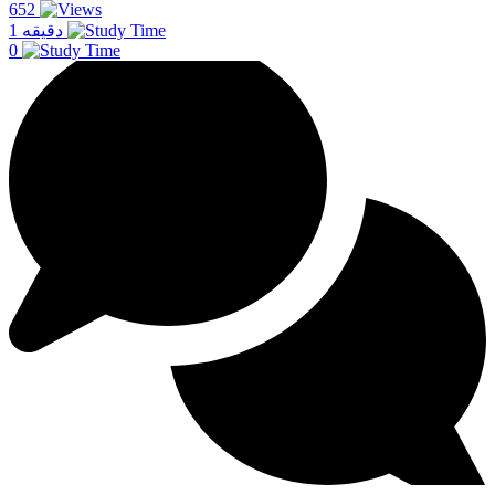
652
1 دقیقه
0