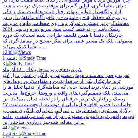
دنیای معامله‌گری، اولین گام برای موفقیت درک درست ماهیت
بازار و آگاهی از قوانین پنهان رفتار قیمت‌ها است. مثل زندگی
روزمره که «حفظ بقا» و «امنیت» در ناخودآگاه ما نقش دارد، در
معامله‌گری نیز بیشترین تمرکز باید روی حفظ سرمایه و مدیریت
ریسک باشد — نه فقط کسب سود سریع دوره ویدیویی 2024
چارتیکال دقیقاً با همین فلسفه طراحی شده است:نه یک دوره
معمولی، بلکه یک مسیر علمی برای تفکر صحیح در معامله‌گری که
به شما کمک می‌کند ...
1286
1 دقیقه
3
لایو تریدهای روزانه چارتیکال - 12 آذرماه
تجربه واقعی معامله با هوش مصنوعی و یادگیری عملی بازار لایو
ترید چارتیکال یکی از حرفه‌ای‌ترین و متفاوت‌ترین رویدادهای
آموزشی در دنیای ترید است؛ جایی که معامله‌گران نه‌تنها تحلیل‌ها را
می‌بینند، بلکه تصمیم‌گیری‌های واقعی، ورودها، خروج‌ها، مدیریت
ریسک و رفتار یک تریدر حرفه‌ای را در لحظه دنبال می‌کنند. این
جلسات با حضور آقای جبل‌عاملی از دو‌شنبه تا پنج‌شنبه ساعت ۱۷
برگزار می‌شود و صدها تریدر از سراسر دنیا برای یادگیری عملی و
تجربه واقعی ترید با هوش مصنوعی در آن شرکت می‌کنند. در ادامه
این مقاله، همه‌چیز درباره‌ی ساختار این ...
442
1 دقیقه