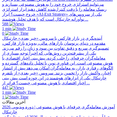
می‌توانید استراتژی خروج خود را به هوش مصنوعی بسپارید و
ریسک معامله را با دقت کنترل‌شده کاهش دهید ابزار استراتژی
خروج چیست؟ ابزار «AI-Exit Strategy» یکی از سرویس‌های
نوآورانه چارتیکال است که با هدف تحلیل هوشمند ...
588
1 min
0
آینده‌نگری در بازار فارکس با سرویس «خبر بعدی» چارتیکال
مقدمه در دنیای پرنوسان بازارهای مالی، به‌ویژه بازار فارکس،
تصمیم‌گیری سریع و دقیق تفاوت بین سود و زیان را رقم می‌زند.
یکی از پیشرفته‌ترین روش‌هایی که اخیراً توجه بسیاری از
معامله‌گران حرفه‌ای را جلب کرده، پیش‌بینی اخبار اقتصادی با
هوش مصنوعی است. این فناوری نوین با تحلیل داده‌های گسترده و
الگوهای رفتاری بازار، به معامله‌گران امکان می‌دهد پیش از انتشار
اخبار، واکنش بازار را تخمین بزنند. سرویس «خبر بعدی» از پلتفرم
چارتیکال یکی از ابزارهای هوشمند در این حوزه است پیش بینی
اخبار اقتصادی با هوش مصنوعی چیست؟ فراتر از ...
447
1 min
1
آخرین مقالات
آموزش معامله‌گری حرفه‌ای با هوش مصنوعی | دوره ویدیویی 2026
چارتیکال
چرا آموزش ترید با هوش مصنوعی در سال 2026 اهمیت دارد؟ در