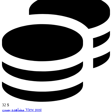
32
$
View post
مشاهده پست