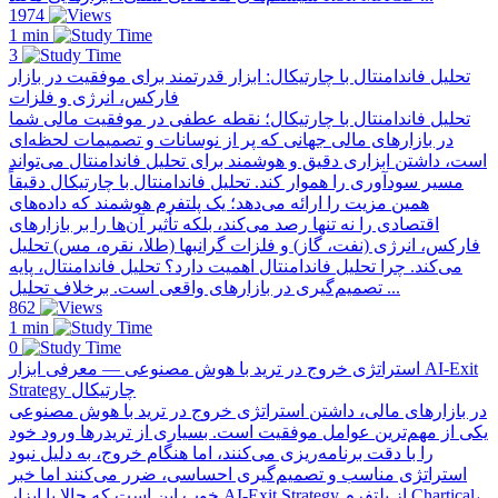
1974
1 min
3
تحلیل فاندامنتال با چارتیکال: ابزار قدرتمند برای موفقیت در بازار
فارکس، انرژی و فلزات
تحلیل فاندامنتال با چارتیکال؛ نقطه عطفی در موفقیت مالی شما
در بازارهای مالی جهانی که پر از نوسانات و تصمیمات لحظه‌ای
است، داشتن ابزاری دقیق و هوشمند برای تحلیل فاندامنتال می‌تواند
مسیر سودآوری را هموار کند. تحلیل فاندامنتال با چارتیکال دقیقاً
همین مزیت را ارائه می‌دهد؛ یک پلتفرم هوشمند که داده‌های
اقتصادی را نه تنها رصد می‌کند، بلکه تأثیر آن‌ها را بر بازارهای
فارکس، انرژی (نفت، گاز) و فلزات گرانبها (طلا، نقره، مس) تحلیل
می‌کند. چرا تحلیل فاندامنتال اهمیت دارد؟ تحلیل فاندامنتال، پایه
تصمیم‌گیری در بازارهای واقعی است. برخلاف تحلیل ...
862
1 min
0
استراتژی خروج در ترید با هوش مصنوعی — معرفی ابزار AI-Exit
Strategy چارتیکال
در بازارهای مالی، داشتن استراتژی خروج در ترید با هوش مصنوعی
یکی از مهم‌ترین عوامل موفقیت است. بسیاری از تریدرها ورود خود
را با دقت برنامه‌ریزی می‌کنند، اما هنگام خروج، به دلیل نبود
استراتژی مناسب و تصمیم‌گیری احساسی، ضرر می‌کنند اما خبر
خوب این است که حالا با ابزار AI-Exit Strategy از پلتفرم Chartical،