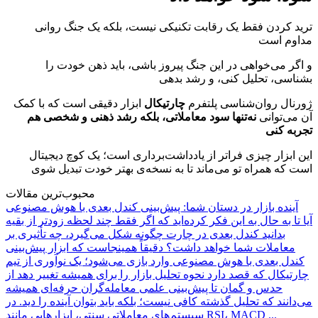
ترید کردن فقط یک رقابت تکنیکی نیست، بلکه یک جنگ روانی
مداوم است
و اگر می‌خواهی در این جنگ پیروز باشی، باید ذهن خودت را
بشناسی، تحلیل کنی، و رشد بدهی
ژورنال روان‌شناسی پلتفرم
چارتیکال
ابزار دقیقی است که با کمک
آن می‌توانی
نه‌تنها سود معاملاتی، بلکه رشد ذهنی و شخصی هم
تجربه کنی
این ابزار چیزی فراتر از یادداشت‌برداری است؛ یک کوچ دیجیتال
است که همراه تو می‌ماند تا به نسخه‌ی بهتر خودت تبدیل شوی
محبوب‌ترین مقالات
آینده بازار در دستان شما: پیش‌بینی کندل بعدی با هوش مصنوعی
آیا تا به حال به این فکر کرده‌اید که اگر فقط چند لحظه زودتر از بقیه
بدانید کندل بعدی در چارت چگونه شکل می‌گیرد، چه تأثیری بر
معاملات شما خواهد داشت؟ دقیقاً همینجاست که ابزار پیش‌بینی
کندل بعدی با هوش مصنوعی وارد بازی می‌شود؛ یک نوآوری از تیم
چارتیکال که قصد دارد نحوه تحلیل بازار را برای همیشه تغییر دهد از
حدس و گمان تا پیش‌بینی علمی معامله‌گران حرفه‌ای همیشه
می‌دانند که تحلیل گذشته کافی نیست؛ بلکه باید بتوان آینده را دید. در
سیستم‌های معاملاتی سنتی، ابزارهایی مانند RSI، MACD ...