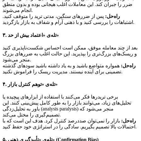
ضرر را جبران کند. این معاملات اغلب هیجانی بوده و بدون منطق
انجام می‌شوند.
راه‌حل:
پس از ضررهای سنگین، مدتی ترید را متوقف کنید.
اشتباهات را بررسی کنید و با ذهنی آرام و شفاف به بازار بازگردید.
۳. تله‌ی «اعتماد بیش از حد»
بعد از چند معامله موفق، ممکن است احساس شکست‌ناپذیری کنید
و ریسک‌های بزرگ‌تری را بپذیرید. این حالت اغلب به ضررهای بزرگ
منجر می‌شود.
راه‌حل:
همواره متواضع باشید و به یاد داشته باشید سودهای گذشته
تضمینی برای آینده نیستند. مدیریت ریسک را فراموش نکنید.
۴. تله‌ی «توهم کنترل بازار»
برخی تریدرها فکر می‌کنند با استفاده از ابزارهای پیچیده یا
تحلیل‌های زیاد، می‌توانند بازار را به طور کامل پیش‌بینی کنند. این
باور به تحلیل‌زدگی (analysis paralysis) منجر می‌شود که
تصمیم‌گیری را مختل می‌کند.
راه‌حل:
بازار را نمی‌توان صددرصد کنترل کرد. هدف این است که با
احتمالات بالا تصمیم بگیریم. سادگی را در استراتژی خود حفظ کنید.
۵. تله‌ی «تأییدگیری ذهنی» (Confirmation Bias)