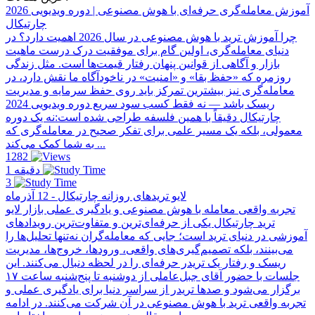
آموزش معامله‌گری حرفه‌ای با هوش مصنوعی | دوره ویدیویی 2026
چارتیکال
چرا آموزش ترید با هوش مصنوعی در سال 2026 اهمیت دارد؟ در
دنیای معامله‌گری، اولین گام برای موفقیت درک درست ماهیت
بازار و آگاهی از قوانین پنهان رفتار قیمت‌ها است. مثل زندگی
روزمره که «حفظ بقا» و «امنیت» در ناخودآگاه ما نقش دارد، در
معامله‌گری نیز بیشترین تمرکز باید روی حفظ سرمایه و مدیریت
ریسک باشد — نه فقط کسب سود سریع دوره ویدیویی 2024
چارتیکال دقیقاً با همین فلسفه طراحی شده است:نه یک دوره
معمولی، بلکه یک مسیر علمی برای تفکر صحیح در معامله‌گری که
به شما کمک می‌کند ...
1282
1 دقیقه
3
لایو تریدهای روزانه چارتیکال - 12 آذرماه
تجربه واقعی معامله با هوش مصنوعی و یادگیری عملی بازار لایو
ترید چارتیکال یکی از حرفه‌ای‌ترین و متفاوت‌ترین رویدادهای
آموزشی در دنیای ترید است؛ جایی که معامله‌گران نه‌تنها تحلیل‌ها را
می‌بینند، بلکه تصمیم‌گیری‌های واقعی، ورودها، خروج‌ها، مدیریت
ریسک و رفتار یک تریدر حرفه‌ای را در لحظه دنبال می‌کنند. این
جلسات با حضور آقای جبل‌عاملی از دو‌شنبه تا پنج‌شنبه ساعت ۱۷
برگزار می‌شود و صدها تریدر از سراسر دنیا برای یادگیری عملی و
تجربه واقعی ترید با هوش مصنوعی در آن شرکت می‌کنند. در ادامه