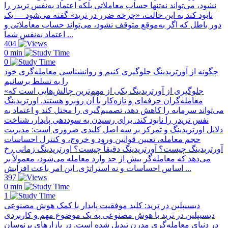
نشود، می‌تواند نه‌تنها حساب معاملاتی بلکه اعتماد به‌نفس تریدر را
نابود کند به این حالت، «چرخه ضرر در ترید» گفته می‌شود — یک
دور باطل که اگر به‌موقع متوقف نشود، می‌تواند حساب معاملاتی و
اعتماد به‌نفس شما ...
404
0 min
0
چگونه از آورتریدینگ جلوگیری کنیم و روانشناسی معامله‌گری خود
را به تسلط برسانیم
«جلوگیری از آورتریدینگ یکی از مهم‌ترین چالش‌هایی است که
معامله‌گران حرفه‌ای و تازه‌کار با آن روبرو هستند. اورتریدینگ
می‌تواند سرمایه را کاهش دهد، تصمیم‌گیری را مختل کند و اعتماد به
نفس تریدر را نابود کند. برای رسیدن به سوددهی پایدار، شناخت
دلایل اورتریدینگ و تمرکز بر سه اصل کلیدی ضروری است: مدیریت
حجم معامله، تعیین قوانین ورود و خروج، و کنترل احساسات
آورتریدینگ چیست؟ آورتریدینگ دقیقاً چیست؟ اورتریدینگ زمانی رخ
می‌دهد که معامله‌گر بیش از حد وارد معامله می‌شود، معمولاً بر
اساس احساسات و نه استراتژی. این امر باعث افزایش ...
397
0 min
1
دیسیپلین در ترید: کلید موفقیت پایدار با کمک هوش مصنوعی
دیسیپلین در ترید با هوش مصنوعی به یک موضوع مهم و کاربردی
در دنیای معامله‌گری مدرن تبدیل شده است. در بازارهای پرنوسان