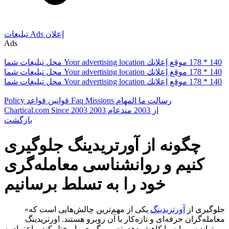
إعلان
Ads
تبلیغات
Ads
178 * 140
موقع إعلانك
Your advertising location
محل تبلیغات شما
178 * 140
موقع إعلانك
Your advertising location
محل تبلیغات شما
178 * 140
موقع إعلانك
Your advertising location
محل تبلیغات شما
رسالت ما
المهام
Missions
Faq
قوانین
قواعد
Policy
از 2003
منذعام 2003
Since 2003
Chartical.com
بازگشت
چگونه از آورتریدینگ جلوگیری
کنیم و روانشناسی معامله‌گری
خود را به تسلط برسانیم
«جلوگیری از
آورتریدینگ
یکی از مهم‌ترین چالش‌هایی است که
معامله‌گران حرفه‌ای و تازه‌کار با آن روبرو هستند. اورتریدینگ
می‌تواند سرمایه را کاهش دهد، تصمیم‌گیری را مختل کند و اعتماد به