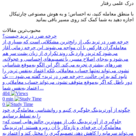
درک علمی رفتار
با منطق معامله کنید، نه احساس؛ و به هوش مصنوعی چارتیکال
اجازه دهید به شما کمک کند روی مسیر باقی بمانید
محبوب‌ترین مقالات
چرخه ضرر در ترید چیست؟
چرخه ضرر در ترید یکی از رایج‌ترین مشکلاتی است که بسیاری از
معامله‌گران فارکس با آن مواجه می‌شوند. این چرخه زمانی آغاز
می‌شود که تریدر وارد یک روند تکراری از زیان پشت سر هم
می‌شود و به‌جای اصلاح مسیر، با تصمیم‌های احساسی و عجولانه،
ضررهای بیشتری تجربه می‌کند. اگر این الگو به‌موقع شناسایی
نشود، می‌تواند نه‌تنها حساب معاملاتی بلکه اعتماد به‌نفس تریدر را
نابود کند به این حالت، «چرخه ضرر در ترید» گفته می‌شود — یک
دور باطل که اگر به‌موقع متوقف نشود، می‌تواند حساب معاملاتی و
اعتماد به‌نفس شما ...
404
0 min
0
چگونه از آورتریدینگ جلوگیری کنیم و روانشناسی معامله‌گری خود
را به تسلط برسانیم
«جلوگیری از آورتریدینگ یکی از مهم‌ترین چالش‌هایی است که
معامله‌گران حرفه‌ای و تازه‌کار با آن روبرو هستند. اورتریدینگ
می‌تواند سرمایه را کاهش دهد، تصمیم‌گیری را مختل کند و اعتماد به