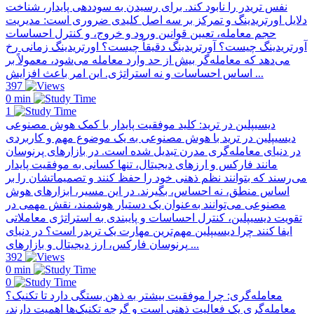
نفس تریدر را نابود کند. برای رسیدن به سوددهی پایدار، شناخت
دلایل اورتریدینگ و تمرکز بر سه اصل کلیدی ضروری است: مدیریت
حجم معامله، تعیین قوانین ورود و خروج، و کنترل احساسات
آورتریدینگ چیست؟ آورتریدینگ دقیقاً چیست؟ اورتریدینگ زمانی رخ
می‌دهد که معامله‌گر بیش از حد وارد معامله می‌شود، معمولاً بر
اساس احساسات و نه استراتژی. این امر باعث افزایش ...
397
0 min
1
دیسیپلین در ترید: کلید موفقیت پایدار با کمک هوش مصنوعی
دیسیپلین در ترید با هوش مصنوعی به یک موضوع مهم و کاربردی
در دنیای معامله‌گری مدرن تبدیل شده است. در بازارهای پرنوسان
مانند فارکس و ارزهای دیجیتال، تنها کسانی به موفقیت پایدار
می‌رسند که بتوانند نظم ذهنی خود را حفظ کنند و تصمیماتشان را بر
اساس منطق، نه احساس، بگیرند. در این مسیر، ابزارهای هوش
مصنوعی می‌توانند به‌عنوان یک دستیار هوشمند، نقش مهمی در
تقویت دیسیپلین، کنترل احساسات و پایبندی به استراتژی معاملاتی
ایفا کنند چرا دیسیپلین مهم‌ترین مهارت یک تریدر است؟ در دنیای
پرنوسان فارکس، ارز دیجیتال و بازارهای ...
392
0 min
0
معامله‌گری: چرا موفقیت بیشتر به ذهن بستگی دارد تا تکنیک؟
معامله‌گری یک فعالیت ذهنی است و گرچه تکنیک‌ها اهمیت دارند،