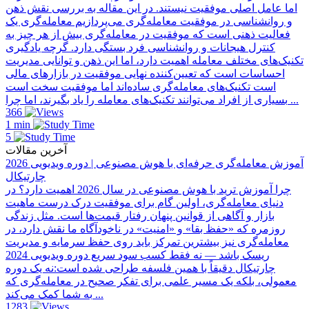
اما عامل اصلی موفقیت نیستند. در این مقاله به بررسی نقش ذهن
و روانشناسی در موفقیت معامله‌گری می‌پردازیم معامله‌گری یک
فعالیت ذهنی است که موفقیت در معامله‌گری بیش از هر چیز به
کنترل هیجانات و روانشناسی فرد بستگی دارد. گرچه یادگیری
تکنیک‌های مختلف معامله اهمیت دارد، اما این ذهن و توانایی مدیریت
احساسات است که تعیین‌کننده نهایی موفقیت در بازارهای مالی
است تکنیک‌های معامله‌گری ساده‌اند اما موفقیت سخت است
بسیاری از افراد می‌توانند تکنیک‌های معامله را یاد بگیرند، اما چرا ...
366
1 min
5
آخرین مقالات
آموزش معامله‌گری حرفه‌ای با هوش مصنوعی | دوره ویدیویی 2026
چارتیکال
چرا آموزش ترید با هوش مصنوعی در سال 2026 اهمیت دارد؟ در
دنیای معامله‌گری، اولین گام برای موفقیت درک درست ماهیت
بازار و آگاهی از قوانین پنهان رفتار قیمت‌ها است. مثل زندگی
روزمره که «حفظ بقا» و «امنیت» در ناخودآگاه ما نقش دارد، در
معامله‌گری نیز بیشترین تمرکز باید روی حفظ سرمایه و مدیریت
ریسک باشد — نه فقط کسب سود سریع دوره ویدیویی 2024
چارتیکال دقیقاً با همین فلسفه طراحی شده است:نه یک دوره
معمولی، بلکه یک مسیر علمی برای تفکر صحیح در معامله‌گری که
به شما کمک می‌کند ...
1283