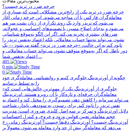
محبوب‌ترین مقالات
چرخه ضرر در ترید چیست؟
چرخه ضرر در ترید یکی از رایج‌ترین مشکلاتی است که بسیاری از
معامله‌گران فارکس با آن مواجه می‌شوند. این چرخه زمانی آغاز
می‌شود که تریدر وارد یک روند تکراری از زیان پشت سر هم
می‌شود و به‌جای اصلاح مسیر، با تصمیم‌های احساسی و عجولانه،
ضررهای بیشتری تجربه می‌کند. اگر این الگو به‌موقع شناسایی
نشود، می‌تواند نه‌تنها حساب معاملاتی بلکه اعتماد به‌نفس تریدر را
نابود کند به این حالت، «چرخه ضرر در ترید» گفته می‌شود — یک
دور باطل که اگر به‌موقع متوقف نشود، می‌تواند حساب معاملاتی و
اعتماد به‌نفس شما ...
405
0 min
0
چگونه از آورتریدینگ جلوگیری کنیم و روانشناسی معامله‌گری خود
را به تسلط برسانیم
«جلوگیری از آورتریدینگ یکی از مهم‌ترین چالش‌هایی است که
معامله‌گران حرفه‌ای و تازه‌کار با آن روبرو هستند. اورتریدینگ
می‌تواند سرمایه را کاهش دهد، تصمیم‌گیری را مختل کند و اعتماد به
نفس تریدر را نابود کند. برای رسیدن به سوددهی پایدار، شناخت
دلایل اورتریدینگ و تمرکز بر سه اصل کلیدی ضروری است: مدیریت
حجم معامله، تعیین قوانین ورود و خروج، و کنترل احساسات
آورتریدینگ چیست؟ آورتریدینگ دقیقاً چیست؟ اورتریدینگ زمانی رخ
می‌دهد که معامله‌گر بیش از حد وارد معامله می‌شود، معمولاً بر