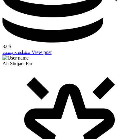
32
$
View post
مشاهده پست
Ali Shojaei Far