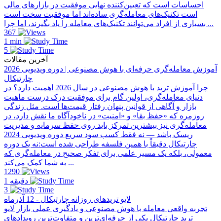
احساسات است که تعیین‌کننده نهایی موفقیت در بازارهای مالی
است تکنیک‌های معامله‌گری ساده‌اند اما موفقیت سخت است
بسیاری از افراد می‌توانند تکنیک‌های معامله را یاد بگیرند، اما چرا ...
367
1 min
5
آخرین مقالات
آموزش معامله‌گری حرفه‌ای با هوش مصنوعی | دوره ویدیویی 2026
چارتیکال
چرا آموزش ترید با هوش مصنوعی در سال 2026 اهمیت دارد؟ در
دنیای معامله‌گری، اولین گام برای موفقیت درک درست ماهیت
بازار و آگاهی از قوانین پنهان رفتار قیمت‌ها است. مثل زندگی
روزمره که «حفظ بقا» و «امنیت» در ناخودآگاه ما نقش دارد، در
معامله‌گری نیز بیشترین تمرکز باید روی حفظ سرمایه و مدیریت
ریسک باشد — نه فقط کسب سود سریع دوره ویدیویی 2024
چارتیکال دقیقاً با همین فلسفه طراحی شده است:نه یک دوره
معمولی، بلکه یک مسیر علمی برای تفکر صحیح در معامله‌گری که
به شما کمک می‌کند ...
1290
1 دقیقه
3
لایو تریدهای روزانه چارتیکال - 12 آذرماه
تجربه واقعی معامله با هوش مصنوعی و یادگیری عملی بازار لایو
ترید چارتیکال یکی از حرفه‌ای‌ترین و متفاوت‌ترین رویدادهای