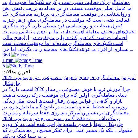
معامله‌گری یک فعالیت ذهنی است و گرچه تکنیک‌ها اهمیت دارند،
اما عامل اصلی موفقیت نیستند. در این مقاله به بررسی نقش ذهن
و روانشناسی در موفقیت معامله‌گری می‌پردازیم معامله‌گری یک
فعالیت ذهنی است که موفقیت در معامله‌گری بیش از هر چیز به
کنترل هیجانات و روانشناسی فرد بستگی دارد. گرچه یادگیری
تکنیک‌های مختلف معامله اهمیت دارد، اما این ذهن و توانایی مدیریت
احساسات است که تعیین‌کننده نهایی موفقیت در بازارهای مالی
است تکنیک‌های معامله‌گری ساده‌اند اما موفقیت سخت است
بسیاری از افراد می‌توانند تکنیک‌های معامله را یاد بگیرند، اما چرا ...
368
1 min
5
آخرین مقالات
آموزش معامله‌گری حرفه‌ای با هوش مصنوعی | دوره ویدیویی 2026
چارتیکال
چرا آموزش ترید با هوش مصنوعی در سال 2026 اهمیت دارد؟ در
دنیای معامله‌گری، اولین گام برای موفقیت درک درست ماهیت
بازار و آگاهی از قوانین پنهان رفتار قیمت‌ها است. مثل زندگی
روزمره که «حفظ بقا» و «امنیت» در ناخودآگاه ما نقش دارد، در
معامله‌گری نیز بیشترین تمرکز باید روی حفظ سرمایه و مدیریت
ریسک باشد — نه فقط کسب سود سریع دوره ویدیویی 2024
چارتیکال دقیقاً با همین فلسفه طراحی شده است:نه یک دوره
معمولی، بلکه یک مسیر علمی برای تفکر صحیح در معامله‌گری که
به شما کمک می‌کند ...