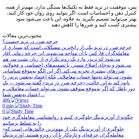
پس، موفقیت در ترید فقط به تکنیک‌ها بستگی ندارد. مهم‌تر از همه،
کنترل ذهن و احساسات است. اگر بتوانید روی روان خود کار کنید،
بهتر می‌توانید تصمیم بگیرید. به علاوه، این باعث می‌شود سود
بیشتری کسب کنید و ضررها را کاهش دهید
محبوب‌ترین مقالات
چرخه ضرر در ترید چیست؟
چرخه ضرر در ترید یکی از رایج‌ترین مشکلاتی است که بسیاری از
معامله‌گران فارکس با آن مواجه می‌شوند. این چرخه زمانی آغاز
می‌شود که تریدر وارد یک روند تکراری از زیان پشت سر هم
می‌شود و به‌جای اصلاح مسیر، با تصمیم‌های احساسی و عجولانه،
ضررهای بیشتری تجربه می‌کند. اگر این الگو به‌موقع شناسایی
نشود، می‌تواند نه‌تنها حساب معاملاتی بلکه اعتماد به‌نفس تریدر را
نابود کند به این حالت، «چرخه ضرر در ترید» گفته می‌شود — یک
دور باطل که اگر به‌موقع متوقف نشود، می‌تواند حساب معاملاتی و
اعتماد به‌نفس شما ...
406
0 min
0
چگونه از آورتریدینگ جلوگیری کنیم و روانشناسی معامله‌گری خود
را به تسلط برسانیم
«جلوگیری از آورتریدینگ یکی از مهم‌ترین چالش‌هایی است که
معامله‌گران حرفه‌ای و تازه‌کار با آن روبرو هستند. اورتریدینگ