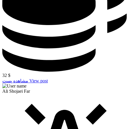
32
$
View post
مشاهده پست
Ali Shojaei Far