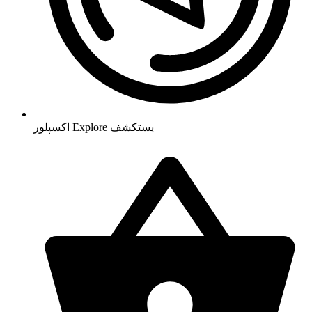
يستكشف
Explore
اکسپلور