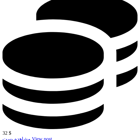
32
$
View post
مشاهده پست