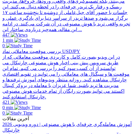
می‌بینند، بلکه تصمیم‌گیری‌های واقعی، ورودها، خروج‌ها، مدیریت
ریسک و رفتار یک تریدر حرفه‌ای را در لحظه دنبال می‌کنند. این
جلسات با حضور آقای جبل‌عاملی از دو‌شنبه تا پنج‌شنبه ساعت ۱۷
برگزار می‌شود و صدها تریدر از سراسر دنیا برای یادگیری عملی و
تجربه واقعی ترید با هوش مصنوعی در آن شرکت می‌کنند. در ادامه
این مقاله، همه‌چیز درباره‌ی ساختار این ...
447
1 min
0
بررسی موقعیت معاملاتی نماد USDJPY
در این ویدیو بصورت کامل و کاربردی موقعیت معاملاتی که از
طریق سرویس پیش بینی اخبار هوش مصنوعی چارتیکال می
توانستید از آن کسب سود کنید را بررسی می کنیم. تمام این
موقعیت ها و سیگنال های معاملاتی را می توانید در تقویم اقتصادی
چارتیکال مشاهده کنید. روزانه منتظر ویدیوهای آموزش ترفندها و
مدیریت ها ترید باشید. شما عزیزان با معامله در بروکر کپیتال
اکستند می توانید بصورت رایگان از تمام خدمات هوش مصنوعی
چارتیکال استفاده کنید.
421
0 min
0
آخرین مقالات
آموزش معامله‌گری حرفه‌ای با هوش مصنوعی | دوره ویدیویی 2026
چارتیکال