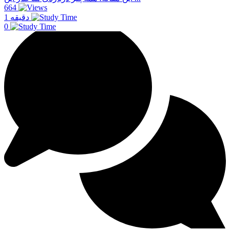
664
1 دقیقه
0