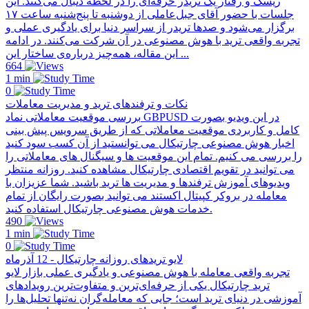
ریسک و رفتار یک تریدر حرفه‌ای را در لحظه دنبال می‌کنند. این
جلسات با حضور آقای جبل‌عاملی از دو‌شنبه تا پنج‌شنبه ساعت ۱۷
برگزار می‌شود و صدها تریدر از سراسر دنیا برای یادگیری عملی و
تجربه واقعی ترید با هوش مصنوعی در آن شرکت می‌کنند. در ادامه
این مقاله، همه‌چیز درباره‌ی ساختار این ...
664
1 min
0
نکات و ترفندهای ترید و مدیریت معاملات
بررسی موقعیت معاملاتی نماد GBPUSD در این ویدیو بصورت
کامل و کاربردی موقعیت معاملاتی که از طریق سرویس پیش بینی
اخبار هوش مصنوعی چارتیکال می توانستید از آن کسب سود کنید
را بررسی می کنیم. تمام این موقعیت ها و سیگنال های معاملاتی را
می توانید در تقویم اقتصادی چارتیکال مشاهده کنید. روزانه منتظر
ویدیوهای آموزش ترفندها و مدیریت ها ترید باشید. شما عزیزان با
معامله در بروکر کپیتال اکستند می توانید بصورت رایگان از تمام
خدمات هوش مصنوعی چارتیکال استفاده کنید.
490
1 min
0
لایو تریدهای روزانه چارتیکال - 12 آذرماه
تجربه واقعی معامله با هوش مصنوعی و یادگیری عملی بازار لایو
ترید چارتیکال یکی از حرفه‌ای‌ترین و متفاوت‌ترین رویدادهای
آموزشی در دنیای ترید است؛ جایی که معامله‌گران نه‌تنها تحلیل‌ها را