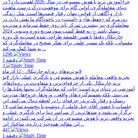
چرا آموزش ترید با هوش مصنوعی در سال 2026 اهمیت دارد؟ در
دنیای معامله‌گری، اولین گام برای موفقیت درک درست ماهیت
بازار و آگاهی از قوانین پنهان رفتار قیمت‌ها است. مثل زندگی
روزمره که «حفظ بقا» و «امنیت» در ناخودآگاه ما نقش دارد، در
معامله‌گری نیز بیشترین تمرکز باید روی حفظ سرمایه و مدیریت
ریسک باشد — نه فقط کسب سود سریع دوره ویدیویی 2024
چارتیکال دقیقاً با همین فلسفه طراحی شده است:نه یک دوره
معمولی، بلکه یک مسیر علمی برای تفکر صحیح در معامله‌گری که
به شما کمک می‌کند ...
1298
1 دقیقه
3
لایو تریدهای روزانه چارتیکال - 12 آذرماه
تجربه واقعی معامله با هوش مصنوعی و یادگیری عملی بازار لایو
ترید چارتیکال یکی از حرفه‌ای‌ترین و متفاوت‌ترین رویدادهای
آموزشی در دنیای ترید است؛ جایی که معامله‌گران نه‌تنها تحلیل‌ها را
می‌بینند، بلکه تصمیم‌گیری‌های واقعی، ورودها، خروج‌ها، مدیریت
ریسک و رفتار یک تریدر حرفه‌ای را در لحظه دنبال می‌کنند. این
جلسات با حضور آقای جبل‌عاملی از دو‌شنبه تا پنج‌شنبه ساعت ۱۷
برگزار می‌شود و صدها تریدر از سراسر دنیا برای یادگیری عملی و
تجربه واقعی ترید با هوش مصنوعی در آن شرکت می‌کنند. در ادامه
این مقاله، همه‌چیز درباره‌ی ساختار این ...
447
1 دقیقه