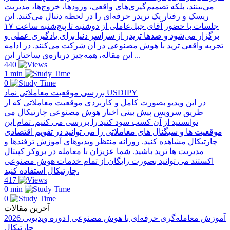
می‌بینند، بلکه تصمیم‌گیری‌های واقعی، ورودها، خروج‌ها، مدیریت
ریسک و رفتار یک تریدر حرفه‌ای را در لحظه دنبال می‌کنند. این
جلسات با حضور آقای جبل‌عاملی از دو‌شنبه تا پنج‌شنبه ساعت ۱۷
برگزار می‌شود و صدها تریدر از سراسر دنیا برای یادگیری عملی و
تجربه واقعی ترید با هوش مصنوعی در آن شرکت می‌کنند. در ادامه
این مقاله، همه‌چیز درباره‌ی ساختار این ...
440
1 min
0
بررسی موقعیت معاملاتی نماد USDJPY
در این ویدیو بصورت کامل و کاربردی موقعیت معاملاتی که از
طریق سرویس پیش بینی اخبار هوش مصنوعی چارتیکال می
توانستید از آن کسب سود کنید را بررسی می کنیم. تمام این
موقعیت ها و سیگنال های معاملاتی را می توانید در تقویم اقتصادی
چارتیکال مشاهده کنید. روزانه منتظر ویدیوهای آموزش ترفندها و
مدیریت ها ترید باشید. شما عزیزان با معامله در بروکر کپیتال
اکستند می توانید بصورت رایگان از تمام خدمات هوش مصنوعی
چارتیکال استفاده کنید.
417
0 min
0
آخرین مقالات
آموزش معامله‌گری حرفه‌ای با هوش مصنوعی | دوره ویدیویی 2026
چارتیکال