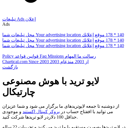
إعلان
Ads
تبلیغات
Ads
178 * 140
موقع إعلانك
Your advertising location
محل تبلیغات شما
178 * 140
موقع إعلانك
Your advertising location
محل تبلیغات شما
178 * 140
موقع إعلانك
Your advertising location
محل تبلیغات شما
رسالت ما
المهام
Missions
Faq
قوانین
قواعد
Policy
از 2003
منذعام 2003
Since 2003
Chartical.com
بازگشت
لایو ترید با هوش مصنوعی
چارتیکال
از دوشنبه تا جمعه لایوتریدهای ما برگزار می شود و شما عزیزان
می توانید با اففتاح حساب در
بروکر کپیتال اکستند
و موجودی
حداقل 100 دلاردر لایو تریدها شرکت کنید.
در لایو تریدها بصورت مستقیم با ما ترید می کنید و تجربیات 22 ساله