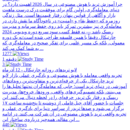
چرا آموزش ترید با هوش مصنوعی در سال 2026 اهمیت دارد؟ در
دنیای معامله‌گری، اولین گام برای موفقیت درک درست ماهیت
بازار و آگاهی از قوانین پنهان رفتار قیمت‌ها است. مثل زندگی
روزمره که «حفظ بقا» و «امنیت» در ناخودآگاه ما نقش دارد، در
معامله‌گری نیز بیشترین تمرکز باید روی حفظ سرمایه و مدیریت
ریسک باشد — نه فقط کسب سود سریع دوره ویدیویی 2024
چارتیکال دقیقاً با همین فلسفه طراحی شده است:نه یک دوره
معمولی، بلکه یک مسیر علمی برای تفکر صحیح در معامله‌گری که
به شما کمک می‌کند ...
1277
1 دقیقه
3
لایو تریدهای روزانه چارتیکال - 12 آذرماه
تجربه واقعی معامله با هوش مصنوعی و یادگیری عملی بازار لایو
ترید چارتیکال یکی از حرفه‌ای‌ترین و متفاوت‌ترین رویدادهای
آموزشی در دنیای ترید است؛ جایی که معامله‌گران نه‌تنها تحلیل‌ها را
می‌بینند، بلکه تصمیم‌گیری‌های واقعی، ورودها، خروج‌ها، مدیریت
ریسک و رفتار یک تریدر حرفه‌ای را در لحظه دنبال می‌کنند. این
جلسات با حضور آقای جبل‌عاملی از دو‌شنبه تا پنج‌شنبه ساعت ۱۷
برگزار می‌شود و صدها تریدر از سراسر دنیا برای یادگیری عملی و
تجربه واقعی ترید با هوش مصنوعی در آن شرکت می‌کنند. در ادامه
این مقاله، همه‌چیز درباره‌ی ساختار این ...
440