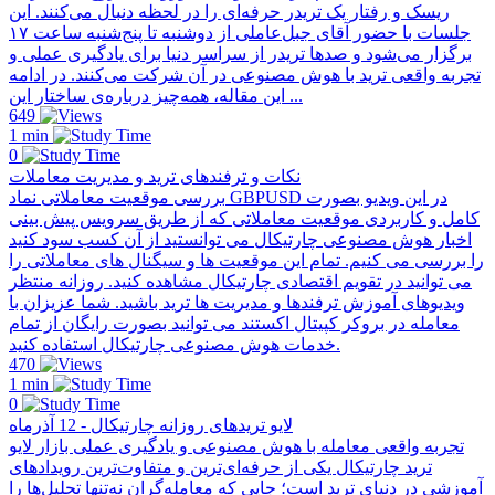
ریسک و رفتار یک تریدر حرفه‌ای را در لحظه دنبال می‌کنند. این
جلسات با حضور آقای جبل‌عاملی از دو‌شنبه تا پنج‌شنبه ساعت ۱۷
برگزار می‌شود و صدها تریدر از سراسر دنیا برای یادگیری عملی و
تجربه واقعی ترید با هوش مصنوعی در آن شرکت می‌کنند. در ادامه
این مقاله، همه‌چیز درباره‌ی ساختار این ...
649
1 min
0
نکات و ترفندهای ترید و مدیریت معاملات
بررسی موقعیت معاملاتی نماد GBPUSD در این ویدیو بصورت
کامل و کاربردی موقعیت معاملاتی که از طریق سرویس پیش بینی
اخبار هوش مصنوعی چارتیکال می توانستید از آن کسب سود کنید
را بررسی می کنیم. تمام این موقعیت ها و سیگنال های معاملاتی را
می توانید در تقویم اقتصادی چارتیکال مشاهده کنید. روزانه منتظر
ویدیوهای آموزش ترفندها و مدیریت ها ترید باشید. شما عزیزان با
معامله در بروکر کپیتال اکستند می توانید بصورت رایگان از تمام
خدمات هوش مصنوعی چارتیکال استفاده کنید.
470
1 min
0
لایو تریدهای روزانه چارتیکال - 12 آذرماه
تجربه واقعی معامله با هوش مصنوعی و یادگیری عملی بازار لایو
ترید چارتیکال یکی از حرفه‌ای‌ترین و متفاوت‌ترین رویدادهای
آموزشی در دنیای ترید است؛ جایی که معامله‌گران نه‌تنها تحلیل‌ها را