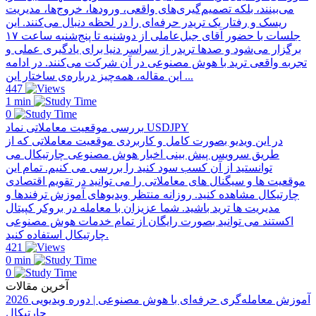
می‌بینند، بلکه تصمیم‌گیری‌های واقعی، ورودها، خروج‌ها، مدیریت
ریسک و رفتار یک تریدر حرفه‌ای را در لحظه دنبال می‌کنند. این
جلسات با حضور آقای جبل‌عاملی از دو‌شنبه تا پنج‌شنبه ساعت ۱۷
برگزار می‌شود و صدها تریدر از سراسر دنیا برای یادگیری عملی و
تجربه واقعی ترید با هوش مصنوعی در آن شرکت می‌کنند. در ادامه
این مقاله، همه‌چیز درباره‌ی ساختار این ...
447
1 min
0
بررسی موقعیت معاملاتی نماد USDJPY
در این ویدیو بصورت کامل و کاربردی موقعیت معاملاتی که از
طریق سرویس پیش بینی اخبار هوش مصنوعی چارتیکال می
توانستید از آن کسب سود کنید را بررسی می کنیم. تمام این
موقعیت ها و سیگنال های معاملاتی را می توانید در تقویم اقتصادی
چارتیکال مشاهده کنید. روزانه منتظر ویدیوهای آموزش ترفندها و
مدیریت ها ترید باشید. شما عزیزان با معامله در بروکر کپیتال
اکستند می توانید بصورت رایگان از تمام خدمات هوش مصنوعی
چارتیکال استفاده کنید.
421
0 min
0
آخرین مقالات
آموزش معامله‌گری حرفه‌ای با هوش مصنوعی | دوره ویدیویی 2026
چارتیکال