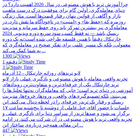
چرا آموزش ترید با هوش مصنوعی در سال 2026 اهمیت دارد؟ در
دنیای معامله‌گری، اولین گام برای موفقیت درک درست ماهیت
بازار و آگاهی از قوانین پنهان رفتار قیمت‌ها است. مثل زندگی
روزمره که «حفظ بقا» و «امنیت» در ناخودآگاه ما نقش دارد، در
معامله‌گری نیز بیشترین تمرکز باید روی حفظ سرمایه و مدیریت
ریسک باشد — نه فقط کسب سود سریع دوره ویدیویی 2024
چارتیکال دقیقاً با همین فلسفه طراحی شده است:نه یک دوره
معمولی، بلکه یک مسیر علمی برای تفکر صحیح در معامله‌گری که
به شما کمک می‌کند ...
1300
1 دقیقه
3
لایو تریدهای روزانه چارتیکال - 12 آذرماه
تجربه واقعی معامله با هوش مصنوعی و یادگیری عملی بازار لایو
ترید چارتیکال یکی از حرفه‌ای‌ترین و متفاوت‌ترین رویدادهای
آموزشی در دنیای ترید است؛ جایی که معامله‌گران نه‌تنها تحلیل‌ها را
می‌بینند، بلکه تصمیم‌گیری‌های واقعی، ورودها، خروج‌ها، مدیریت
ریسک و رفتار یک تریدر حرفه‌ای را در لحظه دنبال می‌کنند. این
جلسات با حضور آقای جبل‌عاملی از دو‌شنبه تا پنج‌شنبه ساعت ۱۷
برگزار می‌شود و صدها تریدر از سراسر دنیا برای یادگیری عملی و
تجربه واقعی ترید با هوش مصنوعی در آن شرکت می‌کنند. در ادامه
این مقاله، همه‌چیز درباره‌ی ساختار این ...
447