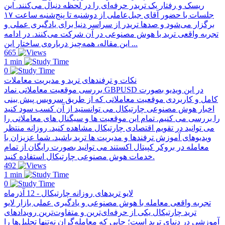
ریسک و رفتار یک تریدر حرفه‌ای را در لحظه دنبال می‌کنند. این
جلسات با حضور آقای جبل‌عاملی از دو‌شنبه تا پنج‌شنبه ساعت ۱۷
برگزار می‌شود و صدها تریدر از سراسر دنیا برای یادگیری عملی و
تجربه واقعی ترید با هوش مصنوعی در آن شرکت می‌کنند. در ادامه
این مقاله، همه‌چیز درباره‌ی ساختار این ...
665
1 min
0
نکات و ترفندهای ترید و مدیریت معاملات
بررسی موقعیت معاملاتی نماد GBPUSD در این ویدیو بصورت
کامل و کاربردی موقعیت معاملاتی که از طریق سرویس پیش بینی
اخبار هوش مصنوعی چارتیکال می توانستید از آن کسب سود کنید
را بررسی می کنیم. تمام این موقعیت ها و سیگنال های معاملاتی را
می توانید در تقویم اقتصادی چارتیکال مشاهده کنید. روزانه منتظر
ویدیوهای آموزش ترفندها و مدیریت ها ترید باشید. شما عزیزان با
معامله در بروکر کپیتال اکستند می توانید بصورت رایگان از تمام
خدمات هوش مصنوعی چارتیکال استفاده کنید.
492
1 min
0
لایو تریدهای روزانه چارتیکال - 12 آذرماه
تجربه واقعی معامله با هوش مصنوعی و یادگیری عملی بازار لایو
ترید چارتیکال یکی از حرفه‌ای‌ترین و متفاوت‌ترین رویدادهای
آموزشی در دنیای ترید است؛ جایی که معامله‌گران نه‌تنها تحلیل‌ها را