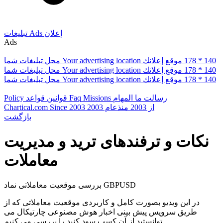
إعلان
Ads
تبلیغات
Ads
178 * 140
موقع إعلانك
Your advertising location
محل تبلیغات شما
178 * 140
موقع إعلانك
Your advertising location
محل تبلیغات شما
178 * 140
موقع إعلانك
Your advertising location
محل تبلیغات شما
رسالت ما
المهام
Missions
Faq
قوانین
قواعد
Policy
از 2003
منذعام 2003
Since 2003
Chartical.com
بازگشت
نکات و ترفندهای ترید و مدیریت
معاملات
بررسی موقعیت معاملاتی نماد GBPUSD
در این ویدیو بصورت کامل و کاربردی موقعیت معاملاتی که از
طریق سرویس پیش بینی اخبار هوش مصنوعی چارتیکال می
توانستید از آن کسب سود کنید را بررسی می کنیم.